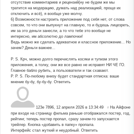
отсутствие комментариев и рецензий(ну не будем же мы
тратится на модерацию, думать над реализацией, проще их
отключить и всё), я вообще уже молчу.
6) Возможности настроить приложение под себя нет, от слова
совсем, то что они выпукнут на главную, то и будешь лицезреть,
им за это деньги занесли, а то что тебе это вообще не
интересно, им абсолютно до лампочки!
Ведь можно же сделать адекватное и классное приложение... Но
зачем? Деньги важнее...
P. S. Крч, можно долго перечислять косяки и тупизм этого
приложения, а толку, они же все равно не исправят НИ ЧЕ ГО.
Главное бабло рубить, а пользователи и так схавают.
P. P. S. По-любому внизу будет стандартная отписка: ваше
мнение бу-бу, бу-бу-бу.
Ответить
123е 7896
,
12 апреля 2026 в 13:34:49
На Айфоне
#
при входе на страницу фильма раньше отображался постер, год,
рейтинг, теперь постер пропал, сразу зачем-то запускается
трейлер. Кнопка «добавить в папку» пропала.
Интерфейс стал жуткий и неудобный.
Ответить