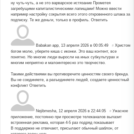
ну чуть-чуть, а не это варварское истязание Прометея
загребущими капиталистическими лапищами! Можно ввести
например настройку сокрытия всего этого откровенного шлака за
подписку. Те же деньги, только в профиль.
Ответить
Babakan app
,
13 апреля 2026 в 00:05:49
Христом
#
богом молю, уберите киша с иконки. Это ваш контент, все
понятно. Но многие люди выросли на иных субкультурах и
многим неприятно и малоинтересно это творчество.
Такими действиями вы противоречите ценностям своего бренда.
Вы не соединяете, а разъединяете людей, создаете ценностный
конфликт
Ответить
Nejibmesha
,
12 апреля 2026 в 22:44:05
Ужасное
#
приложение, постоянно при просмотре телеканалов вылазит
встроенная реклама, которая 4-5 раз подряд показывает
В поддержке не отвечают, присылают обычный шаблон, от
которого толку ноль