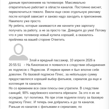
данным приложением на телевизоре. Максимально
отвратительно работает в области каналов. Постоянно виснет,
переключиться тяжело. Ввели еще свою отдельную рекламу
после которой зависает и заново надо заходить в приложение.
Накипело уже просто.
Ну ребята, которые занимаются им начните уже зарплату
получать за работу, а не за просто так. Доведите до ума! Потому
что я уже телевизор новый купила хороший, а оказалось
проблема на вашей стороне
Ответить
Злой и вредный пассажир
,
10 апреля 2026 в
20:55:51
На Кинопоиске я появился в следствии объединения
#
их подписок с Яндексом. И первое время я был вполне себе
доволен. По базовой подписке Плюс, за небольшую сумму
предоставлялся хороший выбор фильмов, сериалов да еще и
коллекция тв каналов.
Но со временем все свои плюсы они утратили. В следствии
санкций, 90% зарубежного контента обрезали. За это я их не
осуждаю, тут политика. Но при этом подняли плату за базовую
подписку Плюс. И теперь они добрались и до тв каналов.
Раньше из каналов с фильмами и сериалами, по