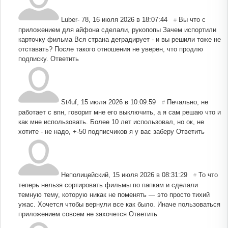
Luber- 78
,
16 июля 2026 в 18:07:44
Вы что с
#
приложением для айфона сделали, рукопопы Зачем испортили
карточку фильма Вся страна деградирует - и вы решили тоже не
отставать? После такого отношения не уверен, что продлю
подписку.
Ответить
St4uf
,
15 июля 2026 в 10:09:59
Печально, не
#
работает с впн, говорит мне его выключить, а я сам решаю что и
как мне использовать. Более 10 лет использовал, но ок, не
хотите - не надо, +-50 подписчиков я у вас заберу
Ответить
Неполицейский
,
15 июля 2026 в 08:31:29
То что
#
теперь нельзя сортировать фильмы по папкам и сделали
темную тему, которую никак не поменять — это просто тихий
ужас. Хочется чтобы вернули все как было. Иначе пользоваться
приложением совсем не захочется
Ответить