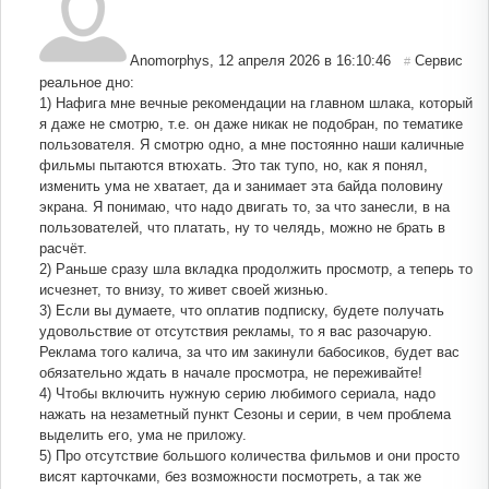
Anomorphys
,
12 апреля 2026 в 16:10:46
Сервис
#
реальное дно:
1) Нафига мне вечные рекомендации на главном шлака, который
я даже не смотрю, т.е. он даже никак не подобран, по тематике
пользователя. Я смотрю одно, а мне постоянно наши каличные
фильмы пытаются втюхать. Это так тупо, но, как я понял,
изменить ума не хватает, да и занимает эта байда половину
экрана. Я понимаю, что надо двигать то, за что занесли, в на
пользователей, что платать, ну то челядь, можно не брать в
расчёт.
2) Раньше сразу шла вкладка продолжить просмотр, а теперь то
исчезнет, то внизу, то живет своей жизнью.
3) Если вы думаете, что оплатив подписку, будете получать
удовольствие от отсутствия рекламы, то я вас разочарую.
Реклама того калича, за что им закинули бабосиков, будет вас
обязательно ждать в начале просмотра, не переживайте!
4) Чтобы включить нужную серию любимого сериала, надо
нажать на незаметный пункт Сезоны и серии, в чем проблема
выделить его, ума не приложу.
5) Про отсутствие большого количества фильмов и они просто
висят карточками, без возможности посмотреть, а так же