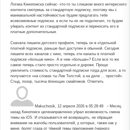
Логика Кинопоиска сейчас- что-то ты слишком много интересного
контента смотришь за стандартную подписку, поэтому мы с
маниакальной настойчивостью будем предлагать тебе
всевозможные подписки, а если ты их не подключил, то будем
убирать контент из стандартной подписки и переносить его в
платные дополнительные.
Сначала лишили детского профиля, теперь он в отдельной
платной подписке, раньше был доступен в обычной. Сегодня
лишили всех каналов с кино, теперь эти каналы в платной
подписке «больше кино». А в чем «больше»? Если все то же
самое теперь стало просто отдельно и дороже. Проще
увеличить стоимость стандартной подписки тогда для всех, а то
получается «на словах ты Лев Толстой, а на деле … простой».
Стыд, позор, тысяча блюющих смайликов.
Ответить
Makuchosik
,
12 апреля 2026 в 05:28:49
Месяц
#
назад Кинопоиск целенаправленно убрал возможность смена
темы на iOS. И отказывается её возвращать, не обращая
внимание на жалобы пользователей, у которых, также как у
меня, болят глаза от тёмной темы приложения (черного