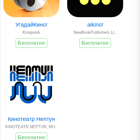
УгадайКино!
aikino!
Kinopoisk
NewBookPublishers Lt..
Бесплатно
Бесплатно
Кинотеатр Нептун
KINOTEATR NEPTUN, MU..
Бесплатно