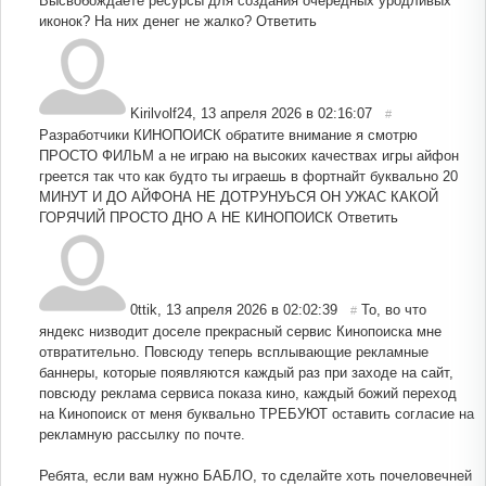
Высвобождаете ресурсы для создания очередных уродливых
иконок? На них денег не жалко?
Ответить
Kirilvolf24
,
13 апреля 2026 в 02:16:07
#
Разработчики КИНОПОИСК обратите внимание я смотрю
ПРОСТО ФИЛЬМ а не играю на высоких качествах игры айфон
греется так что как будто ты играешь в фортнайт буквально 20
МИНУТ И ДО АЙФОНА НЕ ДОТРУНУЬСЯ ОН УЖАС КАКОЙ
ГОРЯЧИЙ ПРОСТО ДНО А НЕ КИНОПОИСК
Ответить
0ttik
,
13 апреля 2026 в 02:02:39
То, во что
#
яндекс низводит доселе прекрасный сервис Кинопоиска мне
отвратительно. Повсюду теперь всплывающие рекламные
баннеры, которые появляются каждый раз при заходе на сайт,
повсюду реклама сервиса показа кино, каждый божий переход
на Кинопоиск от меня буквально ТРЕБУЮТ оставить согласие на
рекламную рассылку по почте.
Ребята, если вам нужно БАБЛО, то сделайте хоть почеловечней