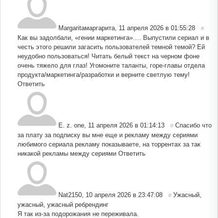
Margaritaмаргарита
,
11 апреля 2026 в 01:55:28
#
Как вы задолбали, «гении маркетинга»…. Выпустили сериал и в
честь этого решили загасить пользователей темной темой? Ей
неудобно пользоваться! Читать белый текст на черном фоне
очень тяжело для глаз! Угомоните таланты, горе-главы отдела
продукта/маркетинга/разработки и верните светлую тему!
Ответить
E. z. one
,
11 апреля 2026 в 01:14:13
Спасибо что
#
за плату за подписку вы мне еще и рекламу между сериями
любимого сериала рекламу показываете, на торрентах за так
никакой рекламы между сериями
Ответить
Nat2150
,
10 апреля 2026 в 23:47:08
Ужасный,
#
ужасный, ужасный ребрендинг
Я так из-за подорожания не переживала.