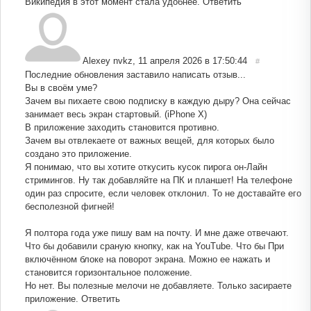
Википедия в этот момент стала удобнее.
Ответить
Alexey nvkz
,
11 апреля 2026 в 17:50:44
#
Последние обновления заставило написать отзыв...
Вы в своём уме?
Зачем вы пихаете свою подписку в каждую дыру? Она сейчас
занимает весь экран стартовый. (iPhone X)
В приложение заходить становится противно.
Зачем вы отвлекаете от важных вещей, для которых было
создано это приложение.
Я понимаю, что вы хотите откусить кусок пирога он-Лайн
стримингов. Ну так добавляйте на ПК и планшет! На телефоне
один раз спросите, если человек отклонил. То не доставайте его
бесполезной фигней!
Я полтора года уже пишу вам на почту. И мне даже отвечают.
Что бы добавили сраную кнопку, как на YouTube. Что бы При
включённом блоке на поворот экрана. Можно ее нажать и
становится горизонтальное положение.
Но нет. Вы полезные мелочи не добавляете. Только засираете
приложение.
Ответить