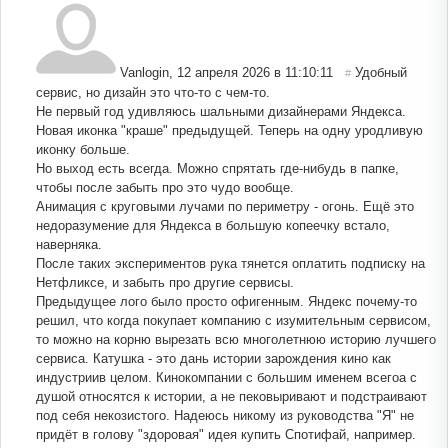
Vanlogin
,
12 апреля 2026 в 11:10:11
Удобный
#
сервис, но дизайн это что-то с чем-то.
Не первый год удивляюсь шальными дизайнерами Яндекса.
Новая иконка "краше" предыдущей. Теперь на одну уродливую
иконку больше.
Но выход есть всегда. Можно спрятать где-нибудь в папке,
чтобы после забыть про это чудо вообще.
Анимация с круговыми лучами по периметру - огонь. Ещё это
недоразумение для Яндекса в большую копеечку встало,
наверняка.
После таких экспериментов рука тянется оплатить подписку на
Нетфликсе, и забыть про другие сервисы.
Предыдущее лого было просто офигенным. Яндекс почему-то
решил, что когда покупает компанию с изумительным сервисом,
то можно на корню вырезать всю многолетнюю историю лучшего
сервиса. Катушка - это дань истории зарождения кино как
индустриив целом. Кинокомпании с большим именем всегоа с
душой относятся к истории, а не пековыривают и подстраивают
под себя некозистого. Надеюсь никому из руководства "Я" не
придёт в голову "здоровая" идея купить Спотифай, например.