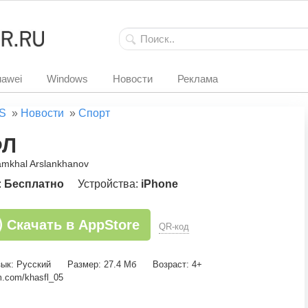
awei
Windows
Новости
Реклама
S
»
Новости
»
Спорт
ФЛ
amkhal Arslankhanov
:
Бесплатно
Устройства:
iPhone
Скачать в AppStore
QR-код
ык: Русский
Размер: 27.4 Мб
Возраст: 4+
m.com/khasfl_05