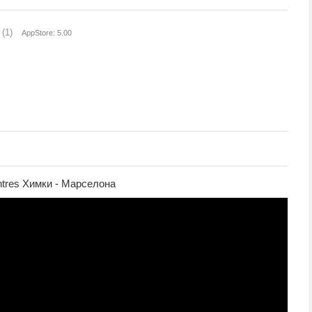
(1)
AppStore: 5.00
entres Химки - Марселона