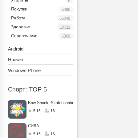
Утилиты
6
Покупки
6498
Работа
55049
Здоровье
10311
Справочники
6369
Android
Huawei
Windows Phone
Спорт: TOP 5
Bow Shock: Skateboarding Hub
5.15
16
СИЛА
5.15
16