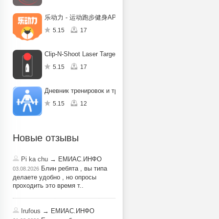
乐动力 - 运动跑步健身APP
5.15
17
Clip-N-Shoot Laser Target
5.15
17
Дневник тренировок и трекер
5.15
12
Новые отзывы
Pi ka chu
→ ЕМИАС.ИНФО
Блин ребята , вы типа
03.08.2026
делаете удобно , но опросы
проходить это время т..
Irufous
→ ЕМИАС.ИНФО