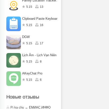
Family Location Tracker: Famfy
5.15
13
Clipboard Paste Keyboard
5.15
16
DGW
5.15
17
Lịch Âm - Lịch Vạn Niên 2025
5.15
8
AKeyChat Pro
5.15
6
Новые отзывы
Pi ka chu
→ ЕМИАС.ИНФО