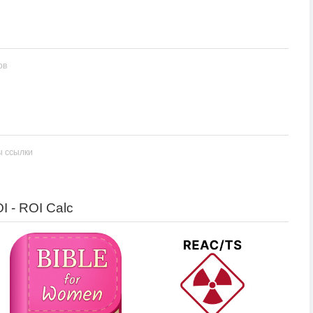
ов
ы ссылки
 - ROI Calc