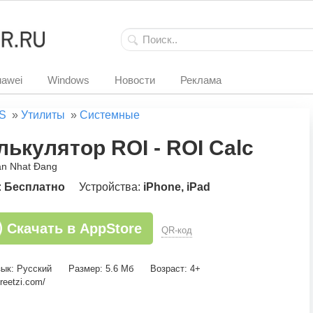
awei
Windows
Новости
Реклама
S
»
Утилиты
»
Системные
лькулятор ROI - ROI Calc
an Nhat Đang
:
Бесплатно
Устройства:
iPhone, iPad
Скачать в AppStore
QR-код
ык: Русский
Размер: 5.6 Мб
Возраст: 4+
reetzi.com/