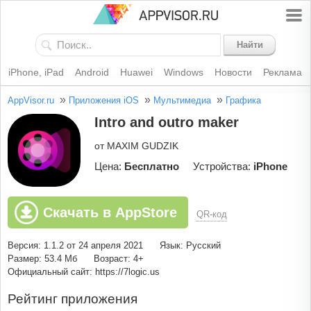
Найти
iPhone, iPad
Android
Huawei
Windows
Новости
Реклама
»
»
»
AppVisor.ru
Приложения iOS
Мультимедиа
Графика
Intro and outro maker
от MAXIM GUDZIK
Цена:
Бесплатно
Устройства:
iPhone
Скачать в AppStore
QR-код
Версия: 1.1.2 от 24 апреля 2021
Язык: Русский
Размер: 53.4 Мб
Возраст: 4+
Официальный сайт: https://7logic.us
Рейтинг приложения