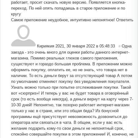
работает, просит скачать новую версию. Появляется кнопка-
переход. По ней опять попадаешь в старое приложение и по
кругу
Самое приложение неудобное, интуитивно непонятное!
Ответить
Кириякия 2021
,
30 января 2022 в 05:48:33
Одна
#
заезда - это очень много для оценки работы данного интернет-
магазина. Помимо реальных глюков самого приложения,
существуют и гораздо большая проблема. В приложении можно
оформить покупку, оплатить ее, но не знать, что товара нет в
наличии. То есть деньги берут за отсутствующий товар А потом
по умолчанию отменяют покупку без уведомления покупателя.
Узнать можно только при попытке отслеживания покупки. Такой
вот «сюрприз»! И теперь у вас не будет товара в оговорённый
срок (то есть вообще никогда), а деньги вернут на карту через 7-
10-30 дней! Непонятно, так позорно работает интернет-магазин
только у нас в стране, или это общая беда? Из бонусной
программы ещё присутствует невозможность дозвониться до
оператора или связаться в чата. В общем, если у вас есть
желание подарить кому-то свои деньги не непонятный срок,
спокойно совершайте покупки в этом приложении! И, конечно, не