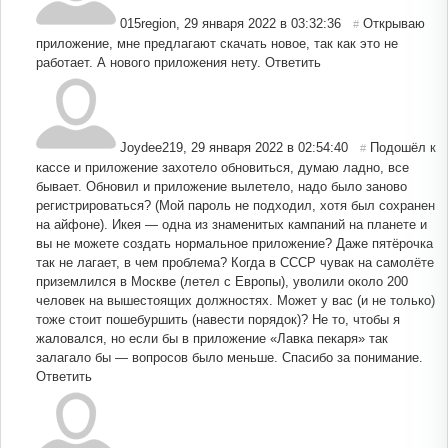
015region
,
29 января 2022 в 03:32:36
Открываю
#
приложение, мне предлагают скачать новое, так как это не
работает. А нового приложения нету.
Ответить
Joydee219
,
29 января 2022 в 02:54:40
Подошёл к
#
кассе и приложение захотело обновиться, думаю ладно, все
бывает. Обновил и приложение вылетело, надо было заново
регистрироваться? (Мой пароль не подходил, хотя был сохранен
на айфоне). Икея — одна из знаменитых кампаний на планете и
вы не можете создать нормальное приложение? Даже пятёрочка
так не лагает, в чем проблема? Когда в СССР чувак на самолёте
приземлился в Москве (летел с Европы), уволили около 200
человек на вышестоящих должностях. Может у вас (и не только)
тоже стоит пошебуршить (навести порядок)? Не то, чтобы я
жаловался, но если бы в приложение «Лавка пекаря» так
залагало бы — вопросов было меньше. Спасибо за понимание.
Ответить