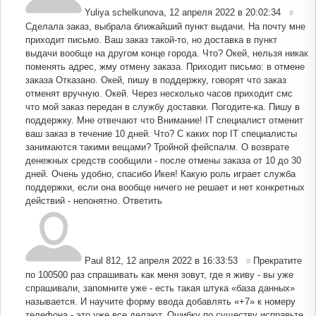
Yuliya schelkunova
,
12 апреля 2022 в 20:02:34
#
Сделала заказ, выбрала ближайший пункт выдачи. На почту мне
приходит письмо. Ваш заказ такой-то, но доставка в пункт
выдачи вообще на другом конце города. Что? Окей, нельзя никак
поменять адрес, жму отмену заказа. Приходит письмо: в отмене
заказа Отказано. Окей, пишу в поддержку, говорят что заказ
отменят вручную. Окей. Через несколько часов приходит смс
что мой заказ передан в службу доставки. Погодите-ка. Пишу в
поддержку. Мне отвечают что Внимание! IT специалист отменит
ваш заказ в течение 10 дней. Что? С каких пор IT специалисты
занимаются такими вещами? Тройной фейспалм. О возврате
денежных средств сообщили - после отмены заказа от 10 до 30
дней. Очень удобно, спасибо Икея! Какую роль играет служба
поддержки, если она вообще ничего не решает и нет конкретных
действий - непонятно.
Ответить
Paul 812
,
12 апреля 2022 в 16:33:53
Прекратите
#
по 100500 раз спрашивать как меня зовут, где я живу - вы уже
спрашивали, запомните уже - есть такая штука «база данных»
называется. И научите форму ввода добавлять «+7» к номеру
телефона - это уже все делают. Ошибку по существу исправьте