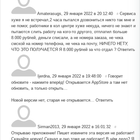
Amaterasugs
,
29 января 2022 в 20:12:40
Сервиса
#
хуже я не встречал,2 часа пытался дозвониться никто так мне и
не помог, работники в кол центре хуже некуда, ничего не знают и
пытаются слить работу на кого-то другого, отплатил больше
8.000 рублей, деньги списали, а не номера заказа, не чека
смской на номер телефона, не чека на почту, НИЧЕГО НЕТУ,
ЧТО ЭТО ПОЛУЧАЕТСЯ Я 8.000 рублей за что отдал ?
Ответить
Ijerdna
,
29 января 2022 в 19:48:00
Говорит
#
обновите - нажмите вперёд! Открывается AppStore а там нет
обновить, а только открыть…
Новой версии нет, старая не открывается…
Ответить
Sirman2013
,
29 января 2022 в 16:01:32
#
Открываю приложение! Пишет извините эта версия не работает!
Скачайте новую! Скачал и оно тоже не работает! В чём дело? Я