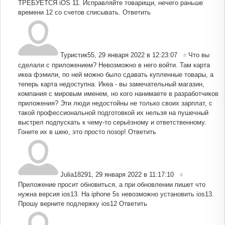
ТРЕБУЕТСЯ iOS 11. Исправляйте товарищи, нечего раньше
времени 12 со счетов списывать.
Ответить
Туристик55
,
29 января 2022 в 12:23:07
Что вы
#
сделали с приложением? Невозможно в него войти. Там карта
икеа фэмили, по ней можно было сдавать купленные товары, а
теперь карта недоступна. Икеа - вы замечательный магазин,
компания с мировым именем, но кого нанимаете в разработчиков
приложения? Эти люди недостойны не только своих зарплат, с
такой профессиональной подготовкой их нельзя на пушечный
выстрел подпускать к чему-то серьёзному и ответственному.
Гоните их в шею, это просто позор!
Ответить
Julia18291
,
29 января 2022 в 11:17:10
#
Приложение просит обновиться, а при обновлении пишет что
нужна версия ios13. На iphone 5s невозможно установить ios13.
Прошу верните подлержку ios12
Ответить