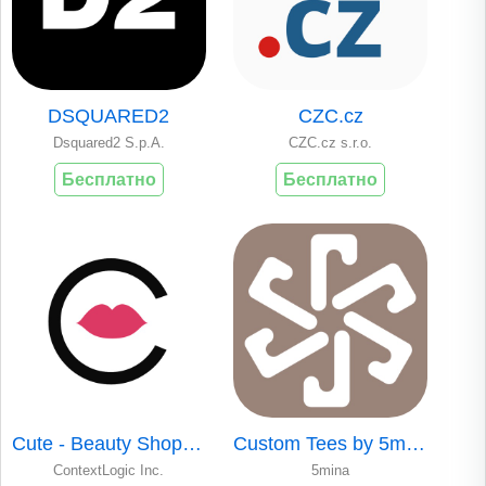
DSQUARED2
CZC.cz
Dsquared2 S.p.A.
CZC.cz s.r.o.
Бесплатно
Бесплатно
Cute - Beauty Shopping
Custom Tees by 5mina
ContextLogic Inc.
5mina