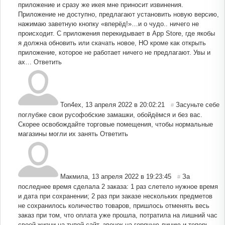
приложение и сразу же икея мне приносит извинения.
Приложение не доступно, предлагают установить новую версию,
нажимаю заветную кнопку «вперёд!»…и о чудо.. ничего не
происходит. С приложения перекидывает в App Store, где якобы
я должна обновить или скачать новое, НО кроме как открыть
приложение, которое не работает ничего не предлагают. Увы и
ах…
Ответить
Ton4ex
,
13 апреля 2022 в 20:02:21
Засуньте себе
#
поглубже свои русофобские замашки, обойдёмся и без вас.
Скорее освобождайте торговые помещения, чтобы нормальные
магазины могли их занять
Ответить
Макмила
,
13 апреля 2022 в 19:23:45
За
#
последнее время сделала 2 заказа: 1 раз слетело нужное время
и дата при сохранении; 2 раз при заказе нескольких предметов
не сохранилось количество товаров, пришлось отменять весь
заказ при том, что оплата уже прошла, потратила на лишний час
своей жизни на тупой сайт, звонок на горячую линию и теперь