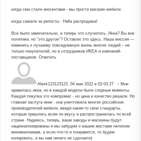
когда сми стали иногентами - мы просто магазин мебели.
когда сажали за репосты - Halla распродажа!
Все было замечательно, а теперь что случилось, Икеа? Вы вне
политики, но "это другое"? Оставлю это здесь: Наша миссия —
изменить к лучшему повседневную жизнь многих людей – не
только покупателей, но и сотрудников ИКЕА и компаний-
поставщиков.
Ответить
Alexk123123123
,
04 мая 2022 в 02:03:27
Мне
#
нравилась икеа, но в каждой модели были спорные моменты.
Каждая покупка это компромис - но цена и качество решали. Но
главная заслуга икеи - она уничтожила многих российских
производителей мебели, введя какие-то свои стандарты,
которые пришлись всем по вкусу и распространилась по всей
стране. Надеюсь, теперь, ваши заводы и магазины будут
национализированы и мы забудем о вашем местами нелепом
минимализмам, а если что-то и понравится, то будем
копировать, а вы нам ничего не сделаете)