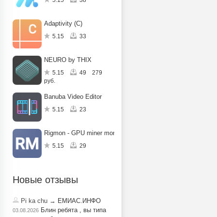
5.15
38
Adaptivity (C)
5.15
33
NEURO by THIX
5.15
49
279
руб.
Banuba Video Editor
5.15
23
Rigmon - GPU miner monitoring
5.15
29
Новые отзывы
Pi ka chu
→ ЕМИАС.ИНФО
Блин ребята , вы типа
03.08.2026