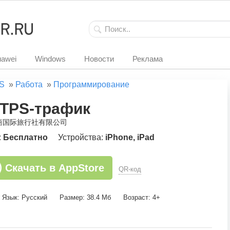
awei
Windows
Новости
Реклама
S
»
Работа
»
Программирование
TPS-трафик
中商国际旅行社有限公司
:
Бесплатно
Устройства:
iPhone, iPad
Скачать в AppStore
QR-код
Язык: Русский
Размер: 38.4 Мб
Возраст: 4+