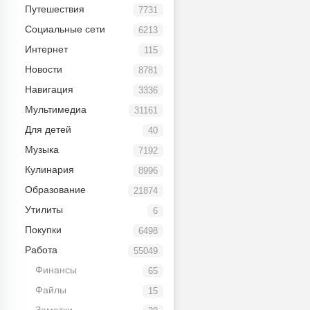
Путешествия
7731
Социальные сети
6213
Интернет
115
Новости
8781
Навигация
3336
Мультимедиа
31161
Для детей
40
Музыка
7192
Кулинария
8996
Образование
21874
Утилиты
6
Покупки
6498
Работа
55049
Финансы
65
Файлы
15