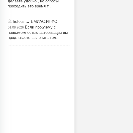
делаете удобно , но опросы
проходить это время т..
Irufous
→ ЕМИАС.ИНФО
Если проблему с
01.08.2026
невозможностью авторизации вы
предлагаете вылечить тол..