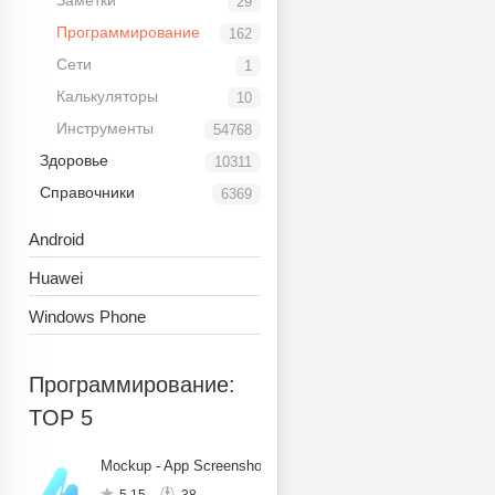
Заметки
29
Программирование
162
Сети
1
Калькуляторы
10
Инструменты
54768
Здоровье
10311
Справочники
6369
Android
Huawei
Windows Phone
Программирование:
TOP 5
Mockup - App Screenshot Design