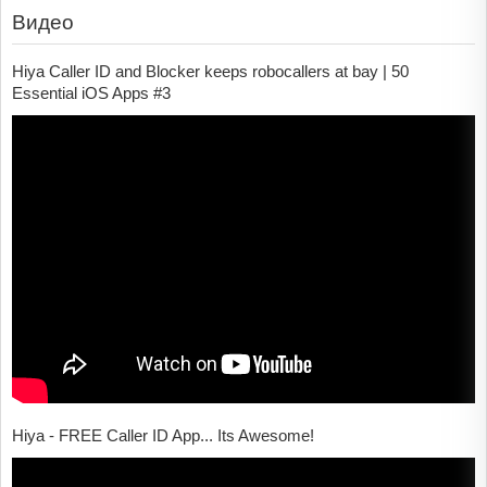
Видео
Hiya Caller ID and Blocker keeps robocallers at bay | 50
Essential iOS Apps #3
Hiya - FREE Caller ID App... Its Awesome!