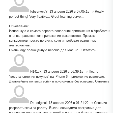
Iobserver77
,
13 апреля 2026 в 07:05:15
Really
#
perfect thing! Very flexible... Great learning curve...
Обновление:
Использую с самого первого появления приложения в AppStore и
оченнь нравится, как приложение развивается. Прямых
конкурентов просто не вижу, хотя и пробовал различные
альтернативы.
Очень жду полноценную версию для Mac OS.
Ответить
N141ck
,
13 апреля 2026 в 06:39:15
После
#
"восстановления покупок" на iPhone 6, приложение вылетело.
Дальнейшие попытки войти в приложение безуспешны.
Ответить
Dd- original
,
13 апреля 2026 в 01:21:22
Спасибо
#
разработчикам за работу. Была необходима программа для
рисования диаграмм, где не удобно писать на бумаге, например