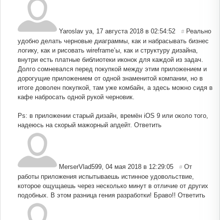
Yaroslav ya
,
17 августа 2018 в 02:54:52
Реально
#
удобно делать черновые диаграммы, как и набрасывать бизнес
логику, как и рисовать wireframe’ы, как и структуру дизайна,
внутри есть платные библиотеки иконок для каждой из задач.
Долго сомневался перед покупкой между этим приложением и
дорогущие приложением от одной знаменитой компании, но в
итоге доволен покупкой, там уже комбайн, а здесь можно сидя в
кафе набросать одной рукой черновик.
Ps: в приложении старый дизайн, времён iOS 9 или около того,
надеюсь на скорый мажорный апдейт.
Ответить
MerserVlad599
,
04 мая 2018 в 12:29:05
От
#
работы приложения испытываешь истинное удовольствие,
которое ощущаешь через несколько минут в отличие от других
подобных. В этом разница гения разработки! Браво!!
Ответить