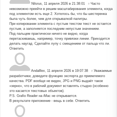
Nilsrus
,
11 апреля 2026 в 21:38:01
Часто
#
невозможно преейти в решим масштабирования элемента, когда
под элементом есть еще 2. Хотелось бы, что бы шестеренка
была чуть более, чем для открывалкой палитры.
При копировании элемента с пустым текстом текст не остается
пустым, а заполняется последним непустым значением.
Под пальцем практически ничего не видно, когда
перетаскиваешь, например, точку привязки линии. Приходится
делать наугад. Сделайте лупу с смещением от пальца что ли.
Ответить
Andalllex
,
11 апреля 2026 в 19:07:38
Уважаемые
#
разработчики, доведите функцию экспорта до приемлемого
качества. PDF вообще не виден, JPG и PNG выдаёт такое
«зерно», что в рабочий документ вставлять стыдно (особенно
это касается текстовых объектов).
P.S. Grafio Reader на iMac не открывается.
В результате приложение - вещь в себе.
Ответить