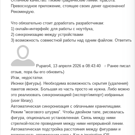
Отличное качество. Гибкие графические линии. Красота.
Превосходное приложение, стоящее своих денег однозначно!
Рекомендую.
Что обязательно стоит доработать разработчикам:
1) онлайн-интерфейс для работы с ноутбука,
2) синхронизацию между устройствами
3) возможность совместной работы над одним файлом.
Ответить
Puparo4
,
13 апреля 2026 в 08:43:40
Ранее писал
#
отзыв, пора бы его обновить)
Итак, недостатки.
Иконки (фигуры). Необходима возможность скрытия (удаления)
пакетов иконок. Большая из часть просто не нужна. Либо можно
это реализовать синхронизацией (экспорт/импорт) избранных
(user library).
Автоматическая синхронизация с облачными хранилищами.
Режим "мозгового штурма". Чтобы двойном тапе, рисовалась
фигура, опционально установленная. Связь между ними
стрелкой-после проведения между ними непрерывной линии.
Автоматическая подстройка расстояния между фигурами и
возможность оптимизации карты. Как в inspiration iOS.