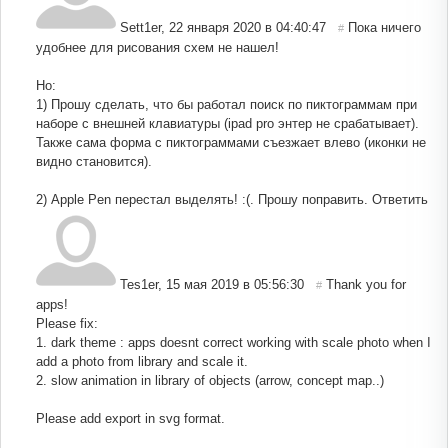
Sett1er
,
22 января 2020 в 04:40:47
Пока ничего
#
удобнее для рисования схем не нашел!
Но:
1) Прошу сделать, что бы работал поиск по пиктограммам при
наборе с внешней клавиатуры (ipad pro энтер не срабатывает).
Также сама форма с пиктограммами съезжает влево (иконки не
видно становится).
2) Apple Pen перестал выделять! :(. Прошу поправить.
Ответить
Tes1er
,
15 мая 2019 в 05:56:30
Thank you for
#
apps!
Please fix:
1. dark theme : apps doesnt correct working with scale photo when I
add a photo from library and scale it.
2. slow animation in library of objects (arrow, concept map..)
Please add export in svg format.