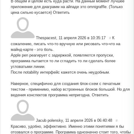
В общем и целом есть куда расти. На данный момент лучшее
приложение для диаграмм на айпаде это omnigraffle. (Только
цена сильно кусается)
Ответить
Thespacest
,
11 апреля 2026 в 10:35:17
К
#
сожалению, писать что-то вручную или рисовать что-что на
майнд-карте - это боль.
Apple pen реагирует с задержкой, появляются пропуски,
программа пытается то ли сгладить то ли сделать более
угловатыми линии.
После notability интерфейс кажется очень неудобным.
Наверное, специфично для создания блок-схем с печатным
текстом - применимо, набор встроенных блоков большой. Но для
ведения конспектов программа непригодна.
Ответить
Jacub polensky
,
11 апреля 2026 в 06:40:48
#
Красиво, удобно, эффективно. Именно этими понятиями я бы
отозвался о программе. Программа однозначно стоит того, чтобы