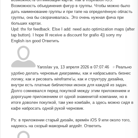
Возможность объединения фигур в группы. Чтобы можно было
дать наименование группы и при тапе на определённую область
группы, она бы сворачивалась. Это очень нужная фича при
больших картах.
Upd: thx for feedback. Else I add: need auto optimization maps (after
tap button). I hope Ill receive a discount for grafio 4)) sorry my
English isn good
Ответить
Yaroslav ya
,
13 апреля 2026 в 07:07:46
Реально
#
удобно делать черновые диаграммы, как и набрасывать бизнес
логику, как и рисовать wireframe’ы, как и структуру дизайна,
внутри есть платные библиотеки иконок для каждой из задач.
Долго сомневался перед покупкой между этим приложением и
дорогущие приложением от одной знаменитой компании, но в
итоге доволен покупкой, там уже комбайн, а здесь можно сидя в
кафе набросать одной рукой черновик.
Ps: в приложении старый дизайн, времён iOS 9 или около того,
надеюсь на скорый мажорный апдейт.
Ответить