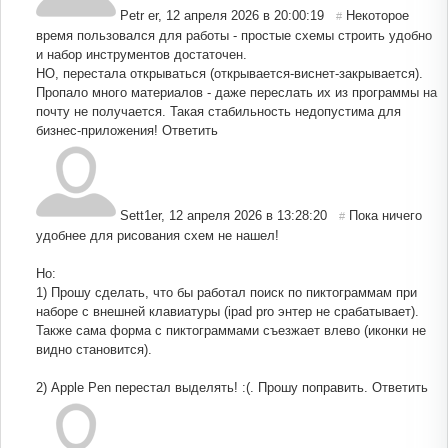
Petr er
,
12 апреля 2026 в 20:00:19
Некоторое
#
время пользовался для работы - простые схемы строить удобно
и набор инструментов достаточен.
НО, перестала открываться (открывается-виснет-закрывается).
Пропало много материалов - даже переслать их из программы на
почту не получается. Такая стабильность недопустима для
бизнес-приложения!
Ответить
Sett1er
,
12 апреля 2026 в 13:28:20
Пока ничего
#
удобнее для рисования схем не нашел!
Но:
1) Прошу сделать, что бы работал поиск по пиктограммам при
наборе с внешней клавиатуры (ipad pro энтер не срабатывает).
Также сама форма с пиктограммами съезжает влево (иконки не
видно становится).
2) Apple Pen перестал выделять! :(. Прошу поправить.
Ответить