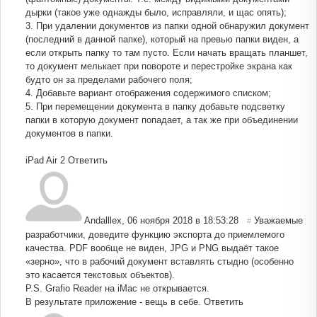
дырки (такое уже однажды было, исправляли, и щас опять);
3. При удалении документов из папки одной обнаружил документ
(последний в данной папке), который на превью папки виден, а
если открыть папку то там пусто. Если начать вращать планшет,
то документ мелькает при повороте и перестройке экрана как
будто он за пределами рабочего поля;
4. Добавьте вариант отображения содержимого списком;
5. При перемещении документа в папку добавьте подсветку
папки в которую документ попадает, а так же при объединении
документов в папки.
iPad Air 2
Ответить
Andalllex
,
06 ноября 2018 в 18:53:28
Уважаемые
#
разработчики, доведите функцию экспорта до приемлемого
качества. PDF вообще не виден, JPG и PNG выдаёт такое
«зерно», что в рабочий документ вставлять стыдно (особенно
это касается текстовых объектов).
P.S. Grafio Reader на iMac не открывается.
В результате приложение - вещь в себе.
Ответить