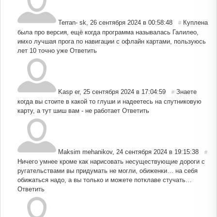
Terran- sk
,
26 сентября 2024 в 00:58:48
Куплена
#
была про версия, ещё когда программа называлась Галилео,
имхо лучшая прога по навигации с офлайн картами, пользуюсь
лет 10 точно уже
Ответить
Kasp er
,
25 сентября 2024 в 17:04:59
Знаете
#
когда вы стоите в какой то глуши и надеетесь на спутниковую
карту, а тут шиш вам - не работает
Ответить
Maksim mehanikov
,
24 сентября 2024 в 19:15:38
#
Ничего умнее кроме как нарисовать несуществующие дороги с
ругательствами вы придумать не могли, обиженки… на себя
обижаться надо, а вы только и можете потклаве стучать…
Ответить