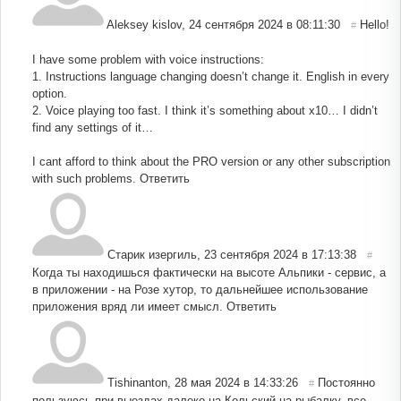
Aleksey kislov
,
24 сентября 2024 в 08:11:30
Hello!
#
I have some problem with voice instructions:
1. Instructions language changing doesn’t change it. English in every
option.
2. Voice playing too fast. I think it’s something about x10… I didn’t
find any settings of it…
I cant afford to think about the PRO version or any other subscription
with such problems.
Ответить
Старик изергиль
,
23 сентября 2024 в 17:13:38
#
Когда ты находишься фактически на высоте Альпики - сервис, а
в приложении - на Розе хутор, то дальнейшее использование
приложения вряд ли имеет смысл.
Ответить
Tishinanton
,
28 мая 2024 в 14:33:26
Постоянно
#
пользуюсь при выездах далеко на Кольский на рыбалку, все