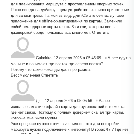
для планирования маршрута с проставлением опорных точек.
Плюс всегда на дублирующем устройстве включаю приложение
для записи трека. На мой взгляд, для iOS это сейчас лучшее
приложение для offline-ориентирования по картам. Заменило
собой легендарные карты генштаба и ози, которым все в
джиперской среде пользовались много лет.
Ответить
Gukаkira
,
12 апреля 2026 в 05:46:09
А все едут в
#
машине и понимают где восток где северо-восток?
Потому что такие команды дает программа.
Бессмысленная
Ответить
Дюг
,
12 апреля 2026 в 05:05:56
Ранее
#
использовал эти оффлайн карты для путешествий в те места,
где нет связи. Поэтому с полным доверием скачал три карты,
которые мне были нужны.
Уже процессе путешествия выяснилось, что для постройки
маршрута нужно подключение к интернету! В горах?!?!? Где нет