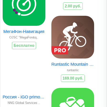
2.00 руб.
МегаФон-Навигация
OJSC "MegaFon&q..
Бесплатно
Runtastic Mountain Bike PRO
runtastic
169.00 руб.
Россия - iGO primo app
NNG Global Services ..