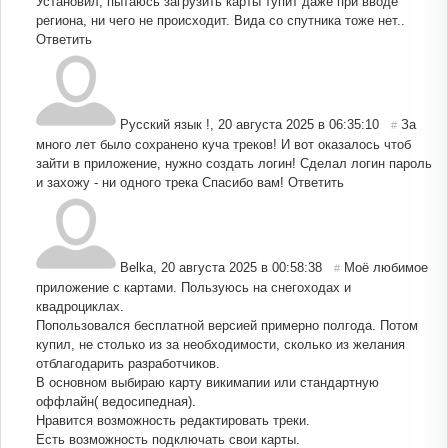
Установил, пытаюсь загрузить карты тупит даже при вводе
региона, ни чего не происходит. Вида со спутника тоже нет..
Ответить
Русский язык !
,
20 августа 2025 в 06:35:10
За
#
много лет было сохранено куча треков! И вот оказалось чтоб
зайти в приложение, нужно создать логин! Сделал логин пароль
и захожу - ни одного трека Спасибо вам!
Ответить
Belka
,
20 августа 2025 в 00:58:38
Моё любимое
#
приложение с картами. Пользуюсь на снегоходах и
квадроциклах.
Попользовался бесплатной версией примерно полгода. Потом
купил, не столько из за необходимости, сколько из желания
отблагодарить разработчиков.
В основном выбираю карту викимапии или стандартную
оффлайн( ведосипедная).
Нравится возможность редактировать треки.
Есть возможность подключать свои карты.