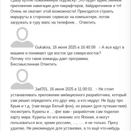
Сразу куплю пожизненную подписку! Это будет единственное
приложение навигации для пакрафтеров, байдарочников и тп!
Очень не хватает этой возможности! Приходится строить
маршруты в сторонних сервисах на компьютере, потом
загружать в гуру мапс на телефоне…
Ответить
Gukаkira
,
16 июня 2025 в 16:40:09
А все едут в
#
машине и понимают где восток где северо-восток?
Потому что такие команды дает программа.
Бессмысленная
Ответить
Jad701
,
16 июня 2025 в 11:00:01
Не стоит
#
устанавливать приложение амбициозного разработчика, который
сам решил определить кто друг ему, а кто недруг. Не буду про
Крым и т.д. (там везде Белый фон), но решил (для путешествия)
посмотреть Курилы и … фиг вам - разработчик сам поделил
карту мира. Курилы по его мнению это Япония, и могут
пользоваться все, кроме россиян, …, …. и не только. Прогу
удаляю. Не рекомендую для установки, а то ещё что-нибудь