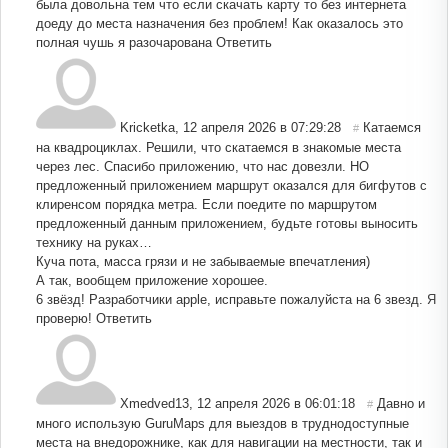
была довольна тем что если скачать карту то без интернета
доеду до места назначения без проблем! Как оказалось это
полная чушь я разочарована
Ответить
Kricketka
,
12 апреля 2026 в 07:29:28
Катаемся
#
на квадроциклах. Решили, что скатаемся в знакомые места
через лес. Спасибо приложению, что нас довезли. НО
предложенный приложением маршрут оказался для бигфутов с
клиренсом порядка метра. Если поедите по маршрутом
предложенный данным приложением, будьте готовы выносить
технику на руках…
Куча пота, масса грязи и не забываемые впечатления)
А так, вообщем приложение хорошее.
6 звёзд! Разработчики apple, исправьте пожалуйста на 6 звезд. Я
проверю!
Ответить
Xmedved13
,
12 апреля 2026 в 06:01:18
Давно и
#
много использую GuruMaps для выездов в труднодоступные
места на внедорожнике, как для навигации на местности, так и