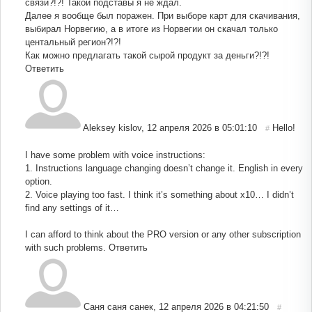
связи?!?! Такой подставы я не ждал.
Далее я вообще был поражен. При выборе карт для скачивания,
выбирал Норвегию, а в итоге из Норвегии он скачал только
центальный регион?!?!
Как можно предлагать такой сырой продукт за деньги?!?!
Ответить
Aleksey kislov
,
12 апреля 2026 в 05:01:10
Hello!
#
I have some problem with voice instructions:
1. Instructions language changing doesn’t change it. English in every
option.
2. Voice playing too fast. I think it’s something about x10… I didn’t
find any settings of it…
I can afford to think about the PRO version or any other subscription
with such problems.
Ответить
Саня саня санек
,
12 апреля 2026 в 04:21:50
#