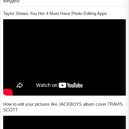
Видео
Taylor Shows You Her 4 Must Have Photo Editing Apps
How to edit your pictures like JACKBOYS album cover TRAVIS
SCOTT