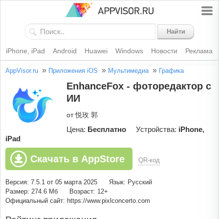
Найти
iPhone, iPad
Android
Huawei
Windows
Новости
Реклама
»
»
»
AppVisor.ru
Приложения iOS
Мультимедиа
Графика
EnhanceFox - фоторедактор с
ИИ
от 悦玫 郭
Цена:
Бесплатно
Устройства:
iPhone,
iPad
Скачать в AppStore
QR-код
Версия: 7.5.1 от 05 марта 2025
Язык: Русский
Размер: 274.6 Мб
Возраст: 12+
Официальный сайт: https://www.pixlconcerto.com