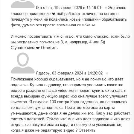
D a s h a
,
19 апреля 2026 в 14:16:01
Это очень
#
классное приложение ❤️ всё работает отлично, но сегодня
почему-то у меня не появились новые «попытки» обрабатывать
фото, думаю это просто временная ошибка ☺️
И можно посоветовать ? Я считаю, что было классно, если было
бы бесплатных попыток не 3, а, например, 4 или 5))
С уважением ❤️
Ответить
Лддсрь
,
03 февраля 2024 в 14:26:02
#
Приложение хорошо обрабатывает, но я не понимаю что дает
подписка. Купила подписку, но например увеличить качество
видео в разделе enhance video меня просят купить extra cart, я
всегда выбираю функцию super, ибо она лучше всего улучшает
качество. Я покупаю 100 екстра Кард отдельно, но не понимаю
тогда зачем нужна подписка. При этом мои экстра карты
уменьшаются, даже когда я не делаю ничего. Как у вас работает
система платежей. Объясните мне что дает подписка и что дают
отдельные покупки экстра кард, и почему они уменьшаются,
когда я даже не редактирую видео ?
Ответить