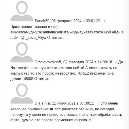
Sanek39
,
03 февраля 2024 в 03:01:29
#
Приложение топовое и ещё
акусаякамуджугасаяпаписаякитабирджаухатахатаха мой айди в
лайк: @I_Love_Aliya
Ответить
Gromckovoinoff
,
02 февраля 2024 в 14:09:18
Да.
#
На телефон это лучшее что можно найти! А если скачать на
компьютер то это просто невероятно. Из 512 пикселей она
делает 4500!
Ответить
D a s h a
,
22 июня 2021 в 07:39:22
Это очень
#
классное приложение ❤️ всё работает отлично, но сегодня
почему-то у меня не появились новые «попытки» обрабатывать
фото, думаю это просто временная ошибка ☺️