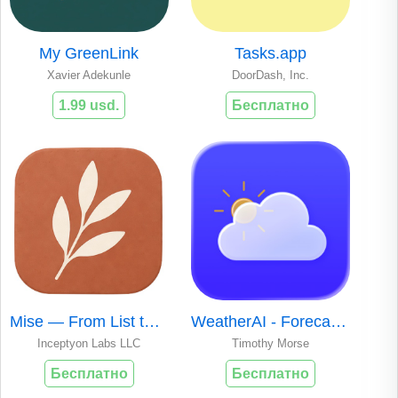
My GreenLink
Tasks.app
Xavier Adekunle
DoorDash, Inc.
1.99 usd.
Бесплатно
Mise — From List to Table
WeatherAI - Forecast & Radar
Inceptyon Labs LLC
Timothy Morse
Бесплатно
Бесплатно