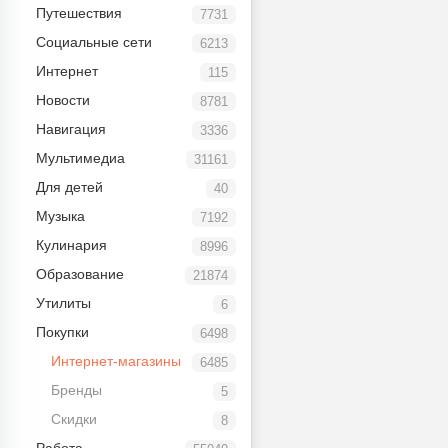
Путешествия
7731
Социальные сети
6213
Интернет
115
Новости
8781
Навигация
3336
Мультимедиа
31161
Для детей
40
Музыка
7192
Кулинария
8996
Образование
21874
Утилиты
6
Покупки
6498
Интернет-магазины
6485
Бренды
5
Скидки
8