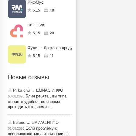
РифМус
5.15
48
מועדון יותר
5.15
20
Фуди — Доставка продуктов, еды
5.15
11
Новые отзывы
Pi ka chu
→ ЕМИАС.ИНФО
Блин ребята , вы типа
03.08.2026
делаете удобно , но опросы
проходить это время т..
Irufous
→ ЕМИАС.ИНФО
Если проблему с
01.08.2026
невозможностью авторизации вы