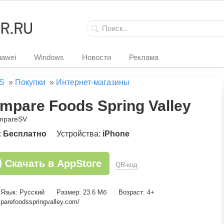
awei
Windows
Новости
Реклама
S
»
Покупки
»
Интернет-магазины
mpare Foods Spring Valley
mpareSV
:
Бесплатно
Устройства:
iPhone
Скачать в AppStore
QR-код
Язык: Русский
Размер: 23.6 Мб
Возраст: 4+
arefoodsspringvalley.com/