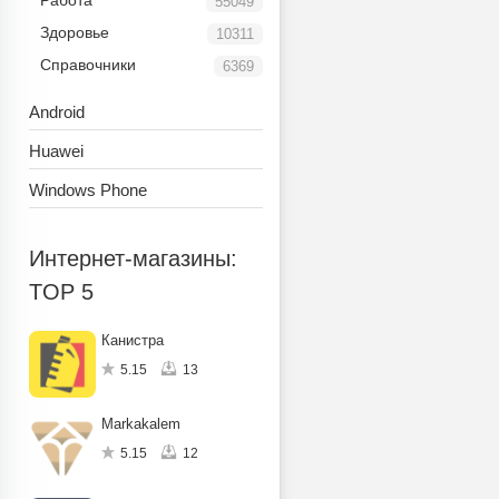
Работа
55049
Здоровье
10311
Справочники
6369
Android
Huawei
Windows Phone
Интернет-магазины:
TOP 5
Канистра
5.15
13
Markakalem
5.15
12