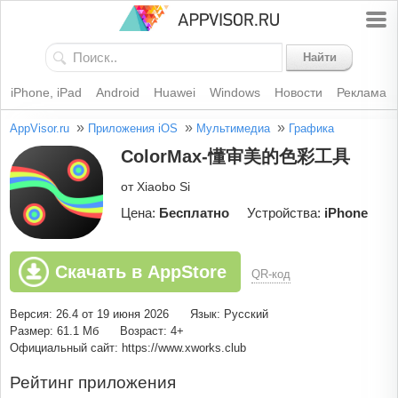
Найти
iPhone, iPad
Android
Huawei
Windows
Новости
Реклама
»
»
»
AppVisor.ru
Приложения iOS
Мультимедиа
Графика
ColorMax-懂审美的色彩工具
от Xiaobo Si
Цена:
Бесплатно
Устройства:
iPhone
Скачать в AppStore
QR-код
Версия: 26.4 от 19 июня 2026
Язык: Русский
Размер: 61.1 Мб
Возраст: 4+
Официальный сайт: https://www.xworks.club
Рейтинг приложения