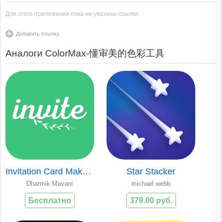
Для этого приложения пока не указаны ссылки
Добавить ссылку
Аналоги ColorMax-懂审美的色彩工具
Invitation Card Maker-Greeting
Star Stacker
Dharmik Mavani
michael webb
Бесплатно
379.00 руб.