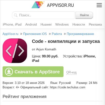
Найти
iPhone, iPad
Android
Huawei
Windows
Новости
Реклама
»
»
»
AppVisor.ru
Приложения iOS
Работа
Программирование
Code - компиляции и запуска
от Arjun Komath
Цена:
99.00 руб.
Устройства:
iPhone,
iPad
Скачать в AppStore
QR-код
Версия: 3.10 от 18 июня 2026
Язык: Русский
Размер: 24 Мб
Возраст: 4+
Официальный сайт: https://code.techulus.com
Рейтинг приложения