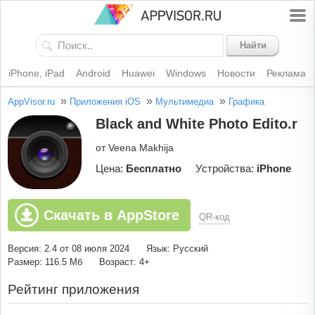
Найти
iPhone, iPad
Android
Huawei
Windows
Новости
Реклама
»
»
»
AppVisor.ru
Приложения iOS
Мультимедиа
Графика
Black and White Photo Edito.r
от Veena Makhija
Цена:
Бесплатно
Устройства:
iPhone
Скачать в AppStore
QR-код
Версия: 2.4 от 08 июля 2024
Язык: Русский
Размер: 116.5 Мб
Возраст: 4+
Рейтинг приложения