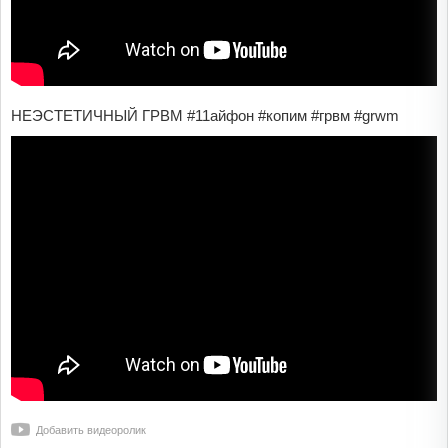
НЕЭСТЕТИЧНЫЙ ГРВМ #11айфон #копим #грвм #grwm
Добавить видеоролик