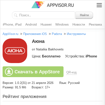
Найти
iPhone, iPad
Android
Huawei
Windows
Новости
Реклама
»
»
»
AppVisor.ru
Приложения iOS
Работа
Инструменты
Аюна
от Nataliia Bakhovets
Цена:
Бесплатно
Устройства:
iPhone
Скачать в AppStore
QR-код
Версия: 1.0.2(31) от 21 апреля 2026
Язык: Русский
Размер: 91.5 Мб
Возраст: 17+
Рейтинг приложения