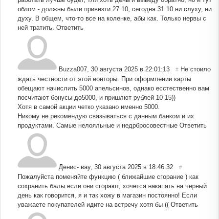
облом - должны были привезти 27.10, сегодня 31.10 ни слуху, ни
духу. В общем, что-то все на коленке, абы как. Только нервы с
ней тратить.
Ответить
Buzza007
,
30 августа 2025 в 22:01:13
Не стоило
#
ждать честности от этой еонторы. При оформлении карты
обещают начислить 5000 апельсинов, однако есстественно вам
посчитают бонусы до5000, и пришлют рублей 10-15))
Хотя в самой акции четко указано именно 5000.
Никому не рекомендую связываться с данным банком и их
продуктами. Самые нелояльные и недрбросовестные
Ответить
Денис- вау
,
30 августа 2025 в 18:46:32
#
Пожалуйста поменяйте функцию ( ближайшие сгорание ) как
сохранить балы если они сгорают, хочется накапать на черный
день как говорится, я и так хожу в магазин постоянно! Если
уважаете покупателей идите на встречу хотя бы ((
Ответить