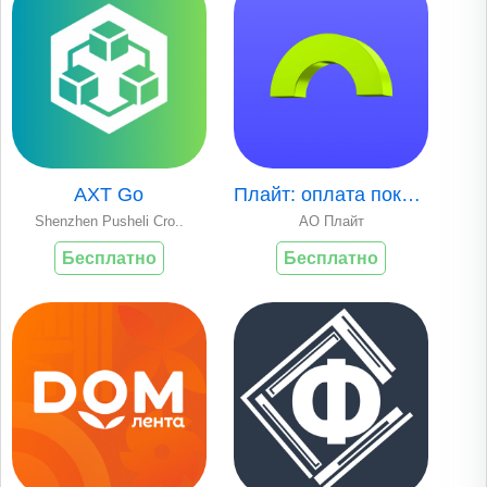
AXT Go
Плайт: оплата покупок частями
Shenzhen Pusheli Cro..
АО Плайт
Бесплатно
Бесплатно