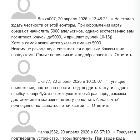
Buzza007
,
20 апреля 2026 в 13:48:22
Не стоило
#
ждать честности от этой еонторы. При оформлении карты
обещают начислить 5000 апельсинов, однако есстественно вам
посчитают бонусы до5000, и пришлют рублей 10-15))
Хотя в самой акции четко указано именно 5000.
Никому не рекомендую связываться с данным банком и их
продуктами. Самые нелояльные и недрбросовестные
Ответить
Likili77
,
20 апреля 2026 в 10:10:07
Тупящее
#
приложение, постоянно простит подтвердить карту, и выдает
ошибку «попробуйте позже» уже который раз перед заказом
доставки или в магазине не могу пополнить баланс чтоб
полноценно пользоваться этой картой ….
Ответить
Hanna1552
,
20 апреля 2026 в 08:57:10
Требуется
#
подтвердить устройство, чтобы пополнить. При вводе кода