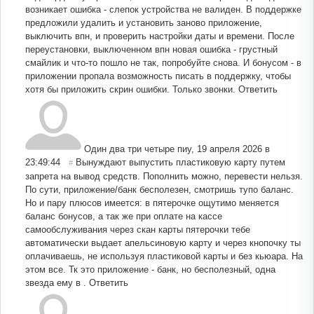
возникает ошибка - слепок устройства не валиден. В поддержке
предложили удалить и установить заново приложение,
выключить впн, и проверить настройки даты и времени. После
переустановки, выключенном впн новая ошибка - грустный
смайлик и что-то пошло не так, попробуйте снова. И бонусом - в
приложении пропала возможность писать в поддержку, чтобы
хотя бы приложить скрин ошибки. Только звонки.
Ответить
Один два три четыре пиу
,
19 апреля 2026 в
23:49:44
Вынуждают выпустить пластиковую карту путем
#
запрета на вывод средств. Пополнить можно, перевести нельзя.
По сути, приложение/банк бесполезен, смотришь тупо баланс.
Но и пару плюсов имеется: в пятерочке ощутимо меняется
баланс бонусов, а так же при оплате на кассе
самообслуживания через скан карты пятерочки тебе
автоматически выдает апельсиновую карту и через кнопочку ты
оплачиваешь, не используя пластиковой карты и без кьюара. На
этом все. Тк это приложение - банк, но бесполезный, одна
звезда ему в .
Ответить