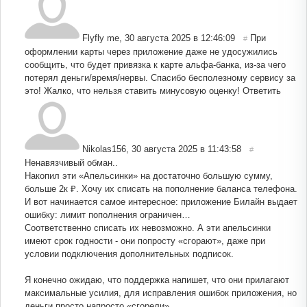
Flyfly me
,
30 августа 2025 в 12:46:09
При
#
оформлении карты через приложение даже не удосужились
сообщить, что будет привязка к карте альфа-банка, из-за чего
потерял деньги/время/нервы. Спасибо бесполезному сервису за
это! Жалко, что нельзя ставить минусовую оценку!
Ответить
Nikolas156
,
30 августа 2025 в 11:43:58
#
Ненавязчивый обман..
Накопил эти «Апельсинки» на достаточно большую сумму,
больше 2к ₽. Хочу их списать на пополнение баланса телефона.
И вот начинается самое интересное: приложение Билайн выдает
ошибку: лимит пополнения ограничен…
Соответственно списать их невозможно. А эти апельсинки
имеют срок годности - они попросту «сгорают», даже при
условии подключения дополнительных подписок.
Я конечно ожидаю, что поддержка напишет, что они прилагают
максимальные усилия, для исправления ошибок приложения, но
деньги просто напросто «сгорели».