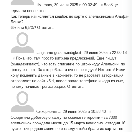
Lily- mary
,
30 июня 2025 в 00:02:49
Вообще
#
сделали непонятно:
Как теперь начисляется кешбэк по карте с апельсинками Альфа-
Банка?
6% или 6,5%?
Ответить
Langsame geschwindigkeit
,
29 июня 2025 в 22:00:18
Пока что, там просто витрина предложений. Ещё пишут
#
(обнадеживают), что есть списание по штрихкоду Апельсин, по
факту его нет! За это ребята, я очень не годую! Нет чата! Если
хочу поменять данные в кабинете, то не работает авторизация,
отправляет на сайт х5id, после ввода телефона и кода из смс,
почему начинает регистрацию.
Ответить
Кеккериоллпа
,
29 июня 2025 в 10:58:40
#
Оформила дебетовую карту по ссылке пятерочки - за 7000
апельсинок прождала месяц до 15 марта начислим -сегодня 16
пусто - очередная акция по разводу чтобы брали их карты - не