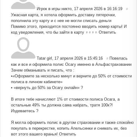
Игрок в игры никто
,
17 апреля 2026 в 16:16:19
#
Ужасная карта, я хотела оформить доставку пятерочки,
пополнила эту карту и с нее не могли списать деньги
Помимо этого, приходится постоянно вводить номер карты! И
код уведомления, что бы зайти в карту ‍♀️‍♀️‍♀️‍♀️
Ответить
Tatar girl
,
17 апреля 2026 в 15:45:16
Повелась
#
как и все и оформила полис Осагу именно в Альфастраховании
Зачем обманывать и писать, что :
•«Оформите за несколько минут и верните до 50% от стоимости
полиса в личном кабинете»
• «вернуть до 50% за Осагу онлайн» ?
В итоге тебе начисляют 1% от стоимости полиса Осага, а
остальные 49% ты должна сама набрать, тратя 100к?!
Издеваетесь ?
Я могла оформить полис в другом страховании и также спокойно
покупать в перекрестке, копить Апельсинки и снимать их, без
вот этого вашего вранья!
Ответить