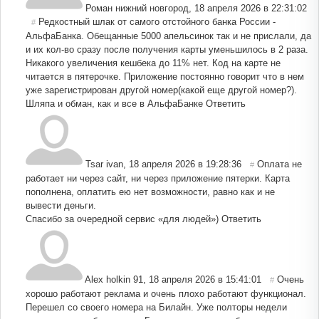
Роман нижний новгород
,
18 апреля 2026 в 22:31:02
Редкостный шлак от самого отстойного банка России -
#
АльфаБанка. Обещанные 5000 апельсинок так и не прислали, да
и их кол-во сразу после получения карты уменьшилось в 2 раза.
Никакого увеличения кешбека до 11% нет. Код на карте не
читается в пятерочке. Приложение постоянно говорит что в нем
уже зарегистрирован другой номер(какой еще другой номер?).
Шляпа и обман, как и все в АльфаБанке
Ответить
Tsar ivan
,
18 апреля 2026 в 19:28:36
Оплата не
#
работает ни через сайт, ни через приложение пятерки. Карта
пополнена, оплатить ею нет возможности, равно как и не
вывести деньги.
Спасибо за очередной сервис «для людей»)
Ответить
Alex holkin 91
,
18 апреля 2026 в 15:41:01
Очень
#
хорошо работают реклама и очень плохо работают функционал.
Перешел со своего номера на Билайн. Уже полторы недели