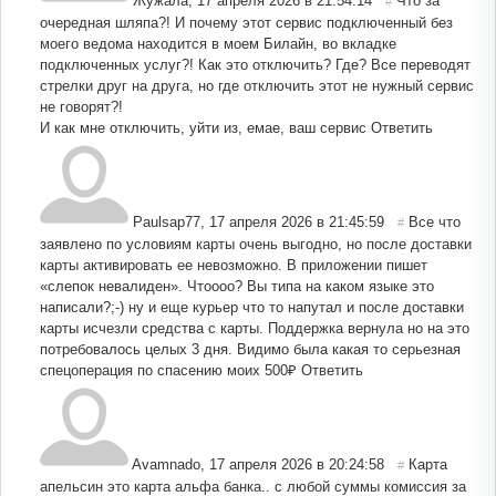
Жужала
,
17 апреля 2026 в 21:54:14
Что за
#
очередная шляпа?! И почему этот сервис подключенный без
моего ведома находится в моем Билайн, во вкладке
подключенных услуг?! Как это отключить? Где? Все переводят
стрелки друг на друга, но где отключить этот не нужный сервис
не говорят?!
И как мне отключить, уйти из, емае, ваш сервис
Ответить
Paulsap77
,
17 апреля 2026 в 21:45:59
Все что
#
заявлено по условиям карты очень выгодно, но после доставки
карты активировать ее невозможно. В приложении пишет
«слепок невалиден». Чтоооо? Вы типа на каком языке это
написали?;-) ну и еще курьер что то напутал и после доставки
карты исчезли средства с карты. Поддержка вернула но на это
потребовалось целых 3 дня. Видимо была какая то серьезная
спецоперация по спасению моих 500₽
Ответить
Avamnado
,
17 апреля 2026 в 20:24:58
Карта
#
апельсин это карта альфа банка.. с любой суммы комиссия за