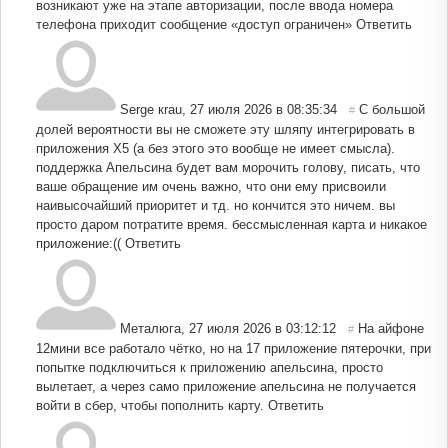
возникают уже на этапе авторизации, после ввода номера
телефона приходит сообщение «доступ ограничен»
Ответить
Serge кrau
,
27 июля 2026 в 08:35:34
С большой
#
долей вероятности вы не сможете эту шляпу интегрировать в
приложения Х5 (а без этого это вообще не имеет смысла).
поддержка Апельсина будет вам морочить голову, писать, что
ваше обращение им очень важно, что они ему присвоили
наивысочайший приоритет и тд. но кончится это ничем. вы
просто даром потратите время. бессмысленная карта и никакое
приложение:((
Ответить
Металюга
,
27 июля 2026 в 03:12:12
На айфоне
#
12мини все работало чётко, но на 17 приложение пятерочки, при
попытке подключиться к приложению апельсина, просто
вылетает, а через само приложение апельсина не получается
войти в сбер, чтобы пополнить карту.
Ответить