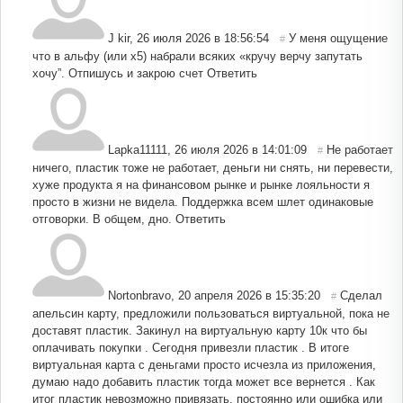
J kir
,
26 июля 2026 в 18:56:54
У меня ощущение
#
что в альфу (или x5) набрали всяких «кручу верчу запутать
хочу”. Отпишусь и закрою счет
Ответить
Lapka11111
,
26 июля 2026 в 14:01:09
Не работает
#
ничего, пластик тоже не работает, деньги ни снять, ни перевести,
хуже продукта я на финансовом рынке и рынке лояльности я
просто в жизни не видела. Поддержка всем шлет одинаковые
отговорки. В общем, дно.
Ответить
Nortonbravo
,
20 апреля 2026 в 15:35:20
Сделал
#
апельсин карту, предложили пользоваться виртуальной, пока не
доставят пластик. Закинул на виртуальную карту 10к что бы
оплачивать покупки . Сегодня привезли пластик . В итоге
виртуальная карта с деньгами просто исчезла из приложения,
думаю надо добавить пластик тогда может все вернется . Как
итог пластик невозможно привязать, постоянно или ошибка или