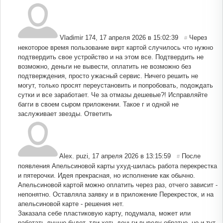
Vladimir 174
,
17 апреля 2026 в 15:02:39
Через
#
некоторое время пользование вирт картой случилось что нужно
подтвердить свое устройство и на этом все. Подтвердить не
возможно, деньги не вывести, оплатить не возможно без
подтверждения, просто ужасный сервис. Ничего решить не
могут, только просят переустановить и попробовать, подождать
сутки и все заработает. Че за отмазы дешевые?! Исправляйте
багги в своем сыром приложении. Такое г и одной не
заслуживает звезды.
Ответить
Alex. puzi
,
17 апреля 2026 в 13:15:59
После
#
появления Апельсиновой карты ухуд-шилась работа перекрестка
и пятерочки. Идея прекрасная, но исполнение как обычно.
Апельсиновой картой можно оплатить через раз, отчего зависит -
непонятно. Оставляла заявку и в приложение Перекресток, и на
апельсиновой карте - решения нет.
Заказала себе пластиковую карту, подумала, может или
работать лучше будет, тли хоть деньги выведу обратно, но и тут