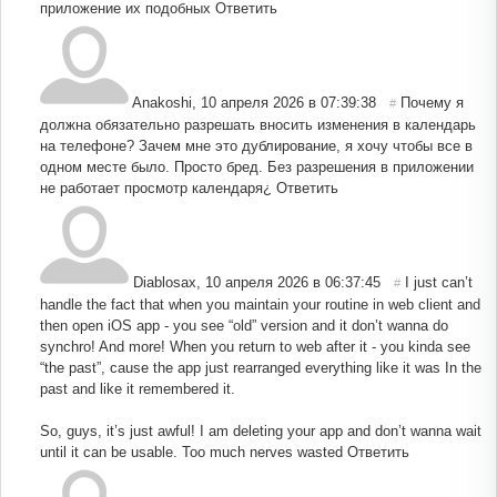
приложение их подобных
Ответить
Anakoshi
,
10 апреля 2026 в 07:39:38
Почему я
#
должна обязательно разрешать вносить изменения в календарь
на телефоне? Зачем мне это дублирование, я хочу чтобы все в
одном месте было. Просто бред. Без разрешения в приложении
не работает просмотр календаря¿
Ответить
Diablosax
,
10 апреля 2026 в 06:37:45
I just can’t
#
handle the fact that when you maintain your routine in web client and
then open iOS app - you see “old” version and it don’t wanna do
synchro! And more! When you return to web after it - you kinda see
“the past”, cause the app just rearranged everything like it was In the
past and like it remembered it.
So, guys, it’s just awful! I am deleting your app and don’t wanna wait
until it can be usable. Too much nerves wasted
Ответить