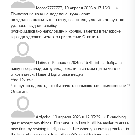
Марго7777777
,
10 апреля 2026 в 17:15:01
#
Приложение явно не доделано, куча багов:
не удалось сменить эл. почту, вылетело; удалить аккаунт не
удалось, выдало ошибку;
русифицировано наполовину и коряво, заметки в телефоне
гораздо удобнее, чем это приложение
Ответить
Пвблст
,
10 апреля 2026 в 16:48:58
Выбрала
#
вашу программу, загрузила, оплатила за месяц и ни чего не
открывается. Пишет:Подготовка вещей
Уже 12ч так
Что нужно сделать, что бы начать пользоваться приложением ?
Ответить
Artiyoko
,
10 апреля 2026 в 12:05:39
Everything
#
great except two things. First one is in lists it will be easier to erase
new item by swiping it left, now it’s like when you erasing contact in
the lists of your contacts in iPhone(it’s great to have this