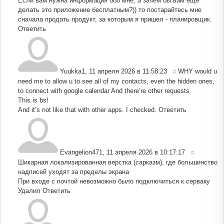
Если вам нужна информация обо мне, а зачем бы вам еще
делать это приложение бесплатным?)) то постарайтесь мне
сначала продать продукт, за которым я пришел - планировщик.
Ответить
Yuukka1
,
11 апреля 2026 в 11:58:23
WHY would u
#
need me to allow u to see all of my contacts, even the hidden ones,
to connect with google calendar And there’re other requests
This is bs!
And it’s not like that with other apps. I checked.
Ответить
Evangelion471
,
11 апреля 2026 в 10:17:17
#
Шикарная локализированная верстка (сарказм), где большинство
надписей уходят за пределы экрана
При входе с почтой невозможно было подключиться к серваку
Удалил
Ответить