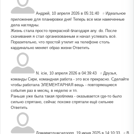
Андрей
,
10 апреля 2026 в 05:31:40
Идеальное
#
приложение для планировки дня! Теперь все мои намеченные
дела наглядны.
Жизнь стала просто прекрасной благодаря any. do. После
скачивания я стал организованным и начал успевать всё.
Поразительно, что простой утилит на телефоне столь
кардинально меняет образ жизни
Ответить
N. icie
,
10 апреля 2026 в 04:39:43
Друзья,
#
команды Сири, командная работа - это все прекрасно. Сделайте
чтобы работала ЭЛЕМЕНТАРНАЯ вещь - повторяющиеся
события раз в месяц, в неделю и тп.
Раньше уже была такая проблема - оказывается где-то было
сильно спрятано, сейчас похоже спрятали ещё сильнее
Ответить
Домавмтлшксидзопп
,
19 июня 2025 в 14:10:33
В
#