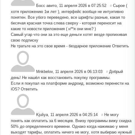
Босс авито
,
11 апреля 2026 в 07:25:52
Сырое (
#
хотя приложению 1м лет ), интерфейс вообще не интуитивно
понятен. Все убого переведено, все шрифты разные, какая то
бесячая красная точка слева сверху - которая переносит на
какие то новости приложения ( н**я они мне? )
Самый угар что они за это еще деньги хотят везде пропихивая
свою подписку
Не тратьте на это свое время - бездарное приложение
Ответить
Mnkbelov
,
11 апреля 2026 в 06:13:03
Добрый
#
день! Не нашёл как восстановить покупку программы.
Если я покупал на платформе андроид, возможно перенести на
iOS?
Ответить
Kjuliya
,
11 апреля 2026 в 04:25:14
Не могу
#
понять как оплатить за 6 месяцев. Внизу программы вижу скидка
50% до определенного времени. Однако когда нажимаю у меня
выходят тарифы, оплатить ничего не могу, хотя выбираю нужный