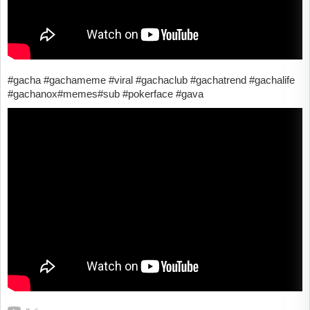
#gacha #gachameme #viral #gachaclub #gachatrend #gachalife
#gachanox#memes#sub #pokerface #gava