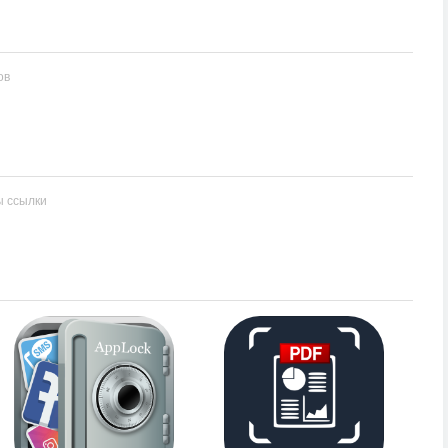
ов
ы ссылки