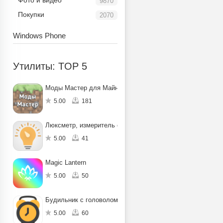
Фото и видео
9870
Покупки
2070
Windows Phone
Утилиты: TOP 5
Моды Мастер для Майнкрафт ПЕ
5.00
181
Люксметр, измеритель освещенности
5.00
41
Magic Lantern
5.00
50
Будильник с головоломкой
5.00
60