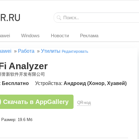
awei
Windows
Новости
Реклама
uawei
»
Работа
»
Утилиты
Редактировать
Fi Analyzer
深圳誉新软件开发有限公司
:
Бесплатно
Устройства:
Андроид (Хонор, Хуавей)
Скачать в AppGallery
QR-код
Размер: 19.6 Мб