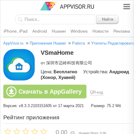
Найти
iPhone, iPad
Android
Huawei
Windows
Новости
Реклама
»
»
»
AppVisor.ru
Приложения Huawei
Работа
Утилиты
Редактироват
VSmaHome
от 深圳市迈岭科技有限公司
Цена:
Бесплатно
Устройства:
Андроид
(Хонор, Хуавей)
Скачать в AppGallery
QR-код
Версия: v8.3.3.2103151605 от 17 марта 2021
Размер: 75.2 Мб
Рейтинг приложения
0.00
(0)
Huawei Store: 0.00