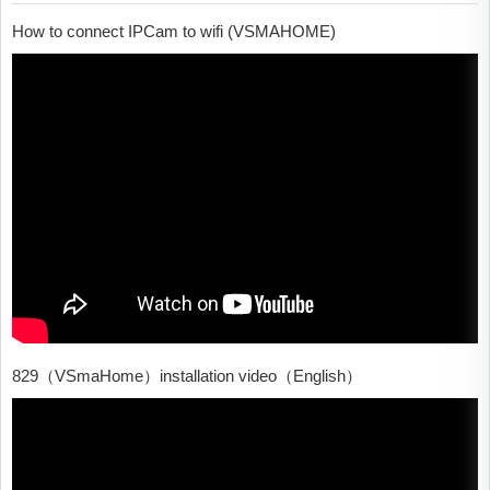
How to connect IPCam to wifi (VSMAHOME)
829（VSmaHome）installation video（English）