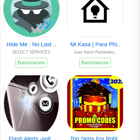
Hide Me : No Last ..
Mi Kasa | Para Phi..
SELECT SERVICES
Juan Kevin Fernandez..
Бесплатно
Бесплатно
Flash Alerts -noti..
Top Skins For Robl..