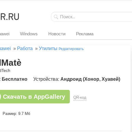
awei
Windows
Новости
Реклама
uawei
»
Работа
»
Утилиты
Редактировать
dMatè
dTech
:
Бесплатно
Устройства:
Андроид (Хонор, Хуавей)
Скачать в AppGallery
QR-код
Размер: 9.7 Мб