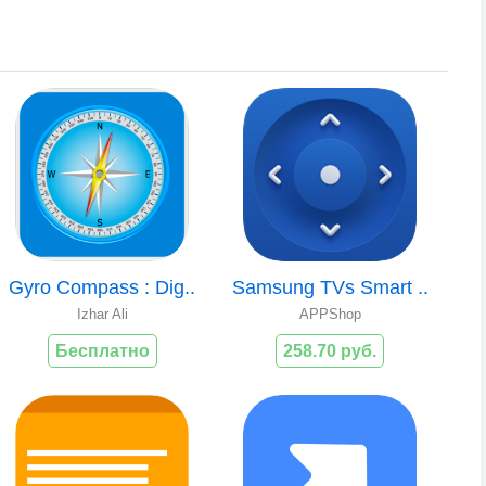
Gyro Compass : Dig..
Samsung TVs Smart ..
Izhar Ali
APPShop
Бесплатно
258.70 руб.