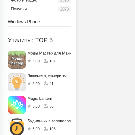
Фото и видео
9870
Покупки
2070
Windows Phone
Утилиты: TOP 5
Моды Мастер для Майнкрафт ПЕ
5.00
181
Люксметр, измеритель освещенности
5.00
41
Magic Lantern
5.00
50
Будильник с головоломкой
5.00
106