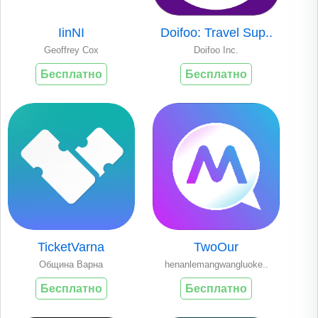
IinNI
Doifoo: Travel Sup..
Geoffrey Cox
Doifoo Inc.
Бесплатно
Бесплатно
TicketVarna
TwoOur
Община Варна
henanlemangwangluoke..
Бесплатно
Бесплатно