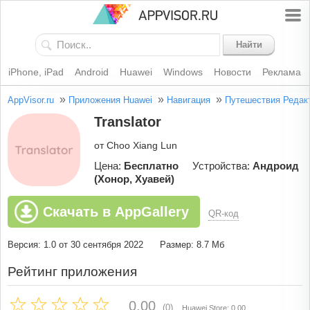
Найти
iPhone, iPad
Android
Huawei
Windows
Новости
Реклама
»
»
»
AppVisor.ru
Приложения Huawei
Навигация
Путешествия
Редак
Translator
от Choo Xiang Lun
Цена:
Бесплатно
Устройства:
Андроид
(Хонор, Хуавей)
Скачать в AppGallery
QR-код
Версия: 1.0 от 30 сентября 2022
Размер: 8.7 Мб
Рейтинг приложения
0.00
(0)
Huawei Store: 0.00