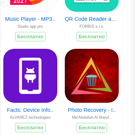
Music Player - MP3..
QR Code Reader and..
Studio app pro
FORBIS s.r.o.
Бесплатно
Бесплатно
Facts: Device Info..
Photo Recovery - I..
ALVAREZ technologies
Md Abdullah Al Maruf..
Бесплатно
Бесплатно