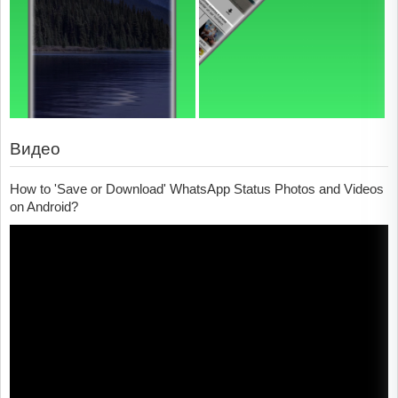
Видео
How to 'Save or Download' WhatsApp Status Photos and Videos
on Android?