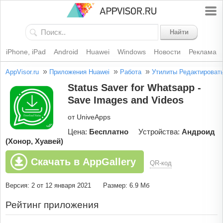
Найти
iPhone, iPad
Android
Huawei
Windows
Новости
Реклама
»
»
»
AppVisor.ru
Приложения Huawei
Работа
Утилиты
Редактироват
Status Saver for Whatsapp -
Save Images and Videos
от UniveApps
Цена:
Бесплатно
Устройства:
Андроид
(Хонор, Хуавей)
Скачать в AppGallery
QR-код
Версия: 2 от 12 января 2021
Размер: 6.9 Мб
Рейтинг приложения