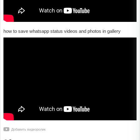
how to save whatsapp status videos and photos in gallery
Добавить видеоролик