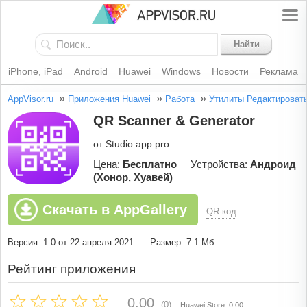
Найти
iPhone, iPad
Android
Huawei
Windows
Новости
Реклама
»
»
»
AppVisor.ru
Приложения Huawei
Работа
Утилиты
Редактироват
QR Scanner & Generator
от Studio app pro
Цена:
Бесплатно
Устройства:
Андроид
(Хонор, Хуавей)
Скачать в AppGallery
QR-код
Версия: 1.0 от 22 апреля 2021
Размер: 7.1 Мб
Рейтинг приложения
0.00
(0)
Huawei Store: 0.00