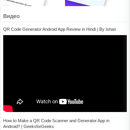
Видео
QR Code Generator Android App Review in Hindi | By Ishan
How to Make a QR Code Scanner and Generator App in
Android? | GeeksforGeeks