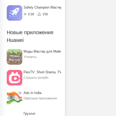
Safety Champion Мастер защиты
5.00
156
Новые приложения
Huawei
Моды Мастер для Майнкрафт ПЕ
Утилиты
FlexTV: Short Drama, TV, Reels
Слушать онлайн
Ads in India
Офисные приложения
Грузлог