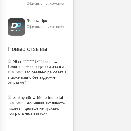
Офисные приложения
Дельта Про
Офисные приложения
Новые отзывы
Albert********@***il.com
→
Телега － мессенджер и звонки
это реально работает я
13.03.2026
в шоке видио без задержки
отправил?
Grafinya85
→ Motto Immortal
Необычная активность
07.03.2026
пишет?‍♀️ дальше не пускает.
поиграла называется?