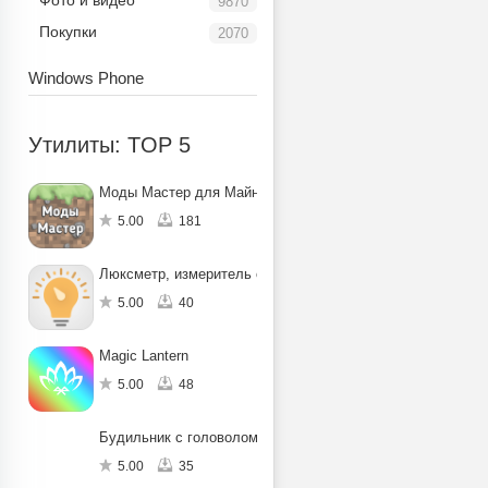
Фото и видео
9870
Покупки
2070
Windows Phone
Утилиты: TOP 5
Моды Мастер для Майнкрафт ПЕ
5.00
181
Люксметр, измеритель освещенности
5.00
40
Magic Lantern
5.00
48
Будильник с головоломкой
5.00
35