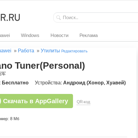
awei
Windows
Новости
Реклама
uawei
»
Работа
»
Утилиты
Редактировать
ano Tuner(Personal)
绍军
:
Бесплатно
Устройства:
Андроид (Хонор, Хуавей)
Скачать в AppGallery
QR-код
змер: 8 Мб