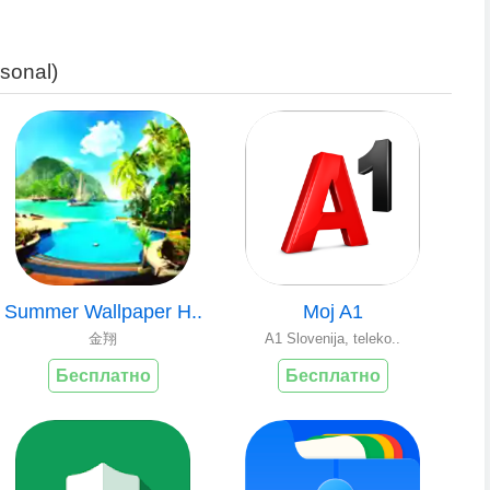
sonal)
Summer Wallpaper H..
Moj A1
金翔
A1 Slovenija, teleko..
Бесплатно
Бесплатно