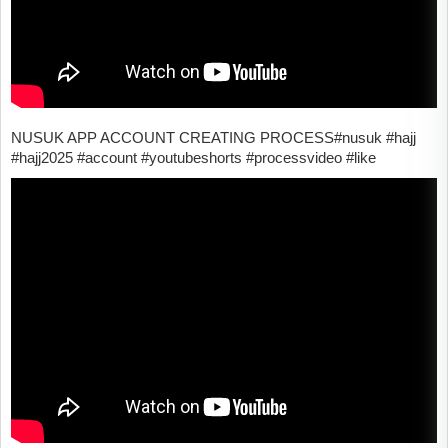
NUSUK APP ACCOUNT CREATING PROCESS#nusuk #hajj
#hajj2025 #account #youtubeshorts #processvideo #like