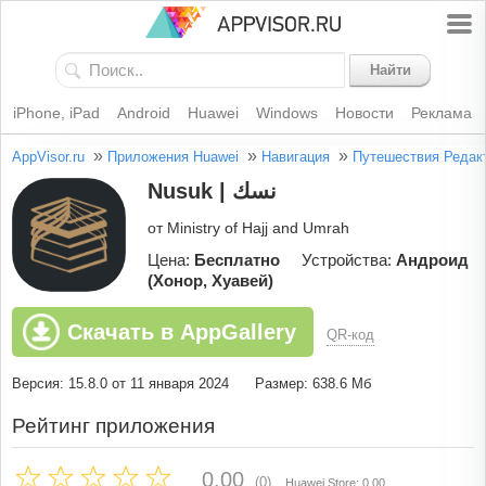
Найти
iPhone, iPad
Android
Huawei
Windows
Новости
Реклама
»
»
»
AppVisor.ru
Приложения Huawei
Навигация
Путешествия
Редак
Nusuk | نسك
от Ministry of Hajj and Umrah
Цена:
Бесплатно
Устройства:
Андроид
(Хонор, Хуавей)
Скачать в AppGallery
QR-код
Версия: 15.8.0 от 11 января 2024
Размер: 638.6 Мб
Рейтинг приложения
0.00
(0)
Huawei Store: 0.00