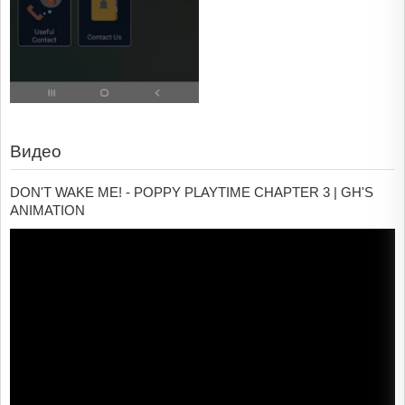
Видео
DON'T WAKE ME! - POPPY PLAYTIME CHAPTER 3 | GH'S
ANIMATION