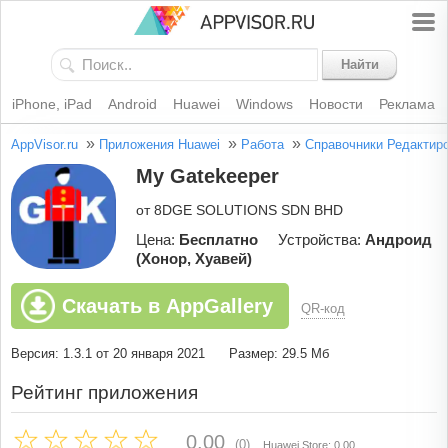
Найти
iPhone, iPad
Android
Huawei
Windows
Новости
Реклама
»
»
»
AppVisor.ru
Приложения Huawei
Работа
Справочники
Редактир
My Gatekeeper
от 8DGE SOLUTIONS SDN BHD
Цена:
Бесплатно
Устройства:
Андроид
(Хонор, Хуавей)
Скачать в AppGallery
QR-код
Версия: 1.3.1 от 20 января 2021
Размер: 29.5 Мб
Рейтинг приложения
0.00
(0)
Huawei Store: 0.00