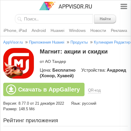
Найти
iPhone, iPad
Android
Huawei
Windows
Новости
Реклама
»
»
»
AppVisor.ru
Приложения Huawei
Продукты
Кулинария
Редактир
Магнит: акции и скидки
от АО Тандер
Цена:
Бесплатно
Устройства:
Андроид
(Хонор, Хуавей)
Скачать в AppGallery
QR-код
Версия: 8.77.0 от 21 декабря 2022
Язык: русский
Размер: 148.5 Мб
Рейтинг приложения