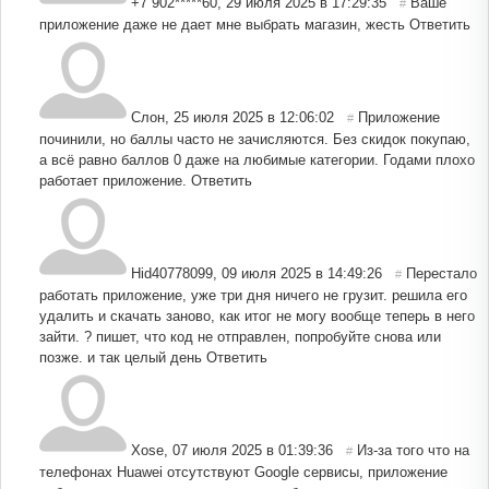
+7 902*****60
,
29 июля 2025 в 17:29:35
Ваше
#
приложение даже не дает мне выбрать магазин, жесть
Ответить
Слон
,
25 июля 2025 в 12:06:02
Приложение
#
починили, но баллы часто не зачисляются. Без скидок покупаю,
а всё равно баллов 0 даже на любимые категории. Годами плохо
работает приложение.
Ответить
Hid40778099
,
09 июля 2025 в 14:49:26
Перестало
#
работать приложение, уже три дня ничего не грузит. решила его
удалить и скачать заново, как итог не могу вообще теперь в него
зайти. ? пишет, что код не отправлен, попробуйте снова или
позже. и так целый день
Ответить
Xose
,
07 июля 2025 в 01:39:36
Из-за того что на
#
телефонах Huawei отсутствуют Google сервисы, приложение