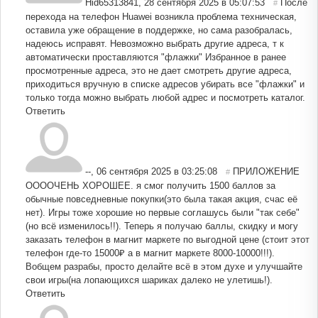
Hid65313841
,
28 сентября 2025 в 05:07:53
После
#
перехода на телефон Huawei возникла проблема техническая,
оставила уже обращение в поддержке, но сама разобралась,
надеюсь исправят. Невозможно выбрать другие адреса, т к
автоматически проставляются "флажки" Избранное в ранее
просмотренные адреса, это не дает смотреть другие адреса,
приходиться вручную в списке адресов убирать все "флажки" и
только тогда можно выбрать любой адрес и посмотреть каталог.
Ответить
--
,
06 сентября 2025 в 03:25:08
ПРИЛОЖЕНИЕ
#
ООООЧЕНЬ ХОРОШЕЕ. я смог получить 1500 баллов за
обычные повседневные покупки(это была такая акция, счас еë
нет). Игры тоже хорошие но первые соглашусь были "так себе"
(но всë изменилось!!). Теперь я получаю баллы, скидку и могу
заказать телефон в магнит маркете по выгодной цене (стоит этот
телефон где-то 15000₽ а в магнит маркете 8000-10000!!!).
Вобщем разрабы, просто делайте всë в этом духе и улучшайте
свои игры(на лопающихся шариках далеко не улетишь!).
Ответить