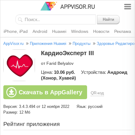
Найти
iPhone, iPad
Android
Huawei
Windows
Новости
Реклама
»
»
»
AppVisor.ru
Приложения Huawei
Продукты
Здоровье
Редактиро
КардиоЭксперт III
от Farid Belyalov
Цена:
10.06 руб.
Устройства:
Андроид
(Хонор, Хуавей)
Скачать в AppGallery
QR-код
Версия: 3.4.3.494 от 12 ноября 2022
Язык: русский
Размер: 12 Мб
Рейтинг приложения