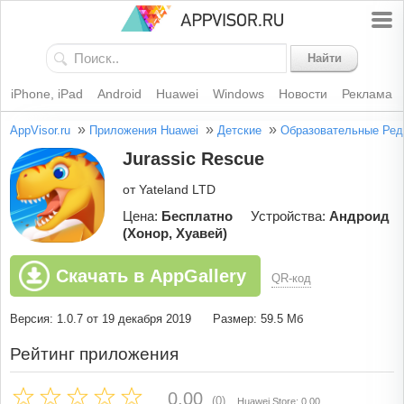
Найти
iPhone, iPad
Android
Huawei
Windows
Новости
Реклама
»
»
»
AppVisor.ru
Приложения Huawei
Детские
Образовательные
Ред
Jurassic Rescue
от Yateland LTD
Цена:
Бесплатно
Устройства:
Андроид
(Хонор, Хуавей)
Скачать в AppGallery
QR-код
Версия: 1.0.7 от 19 декабря 2019
Размер: 59.5 Мб
Рейтинг приложения
0.00
(0)
Huawei Store: 0.00