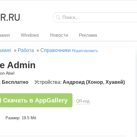
awei
Windows
Новости
Реклама
uawei
»
Работа
»
Справочники
Редактировать
e Admin
on Abel
:
Бесплатно
Устройства:
Андроид (Хонор, Хуавей)
Скачать в AppGallery
QR-код
Размер: 19.5 Мб