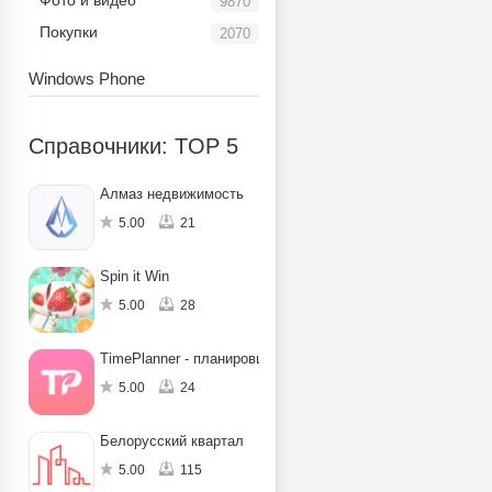
Фото и видео
9870
Покупки
2070
Windows Phone
Справочники: TOP 5
Алмаз недвижимость
5.00
21
Spin it Win
5.00
28
TimePlanner - планировщик задач на день
5.00
24
Белорусский квартал
5.00
115