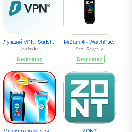
Лучший VPN: Surfsh..
MiBand4 - WatchFac..
Lanifas ltd
Serhii Rokytskyi
Бесплатно
Бесплатно
Машинка для стрижк..
ZONT