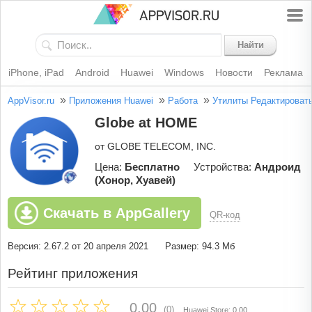
Найти
iPhone, iPad
Android
Huawei
Windows
Новости
Реклама
»
»
»
AppVisor.ru
Приложения Huawei
Работа
Утилиты
Редактироват
Globe at HOME
от GLOBE TELECOM, INC.
Цена:
Бесплатно
Устройства:
Андроид
(Хонор, Хуавей)
Скачать в AppGallery
QR-код
Версия: 2.67.2 от 20 апреля 2021
Размер: 94.3 Мб
Рейтинг приложения
0.00
(0)
Huawei Store: 0.00