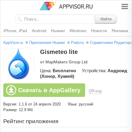
Найти
iPhone, iPad
Android
Huawei
Windows
Новости
Реклама
»
»
»
AppVisor.ru
Приложения Huawei
Работа
Справочники
Редактир
Gismeteo lite
от MapMakers Group Ltd
Цена:
Бесплатно
Устройства:
Андроид
(Хонор, Хуавей)
Скачать в AppGallery
QR-код
Версия: 1.1.6 от 24 апреля 2020
Язык: русский
Размер: 12.9 Мб
Рейтинг приложения