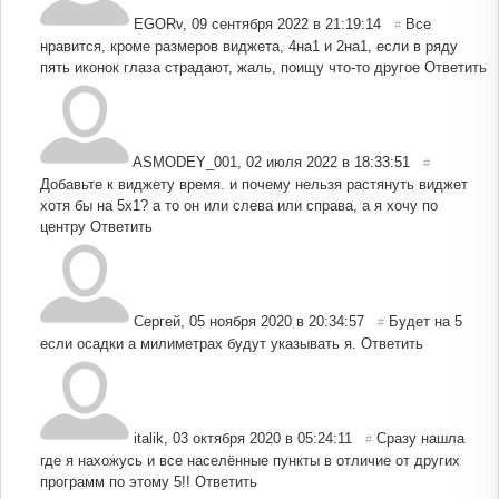
EGORv
,
09 сентября 2022 в 21:19:14
Все
#
нравится, кроме размеров виджета, 4на1 и 2на1, если в ряду
пять иконок глаза страдают, жаль, поищу что-то другое
Ответить
ASMODEY_001
,
02 июля 2022 в 18:33:51
#
Добавьте к виджету время. и почему нельзя растянуть виджет
хотя бы на 5х1? а то он или слева или справа, а я хочу по
центру
Ответить
Сергей
,
05 ноября 2020 в 20:34:57
Будет на 5
#
если осадки а милиметрах будут указывать я.
Ответить
italik
,
03 октября 2020 в 05:24:11
Сразу нашла
#
где я нахожусь и все населённые пункты в отличие от других
программ по этому 5!!
Ответить