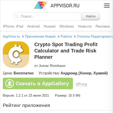
Найти
iPhone, iPad
Android
Huawei
Windows
Новости
Реклама
»
»
»
AppVisor.ru
Приложения Huawei
Работа
Утилиты
Редактироват
Crypto Spot Trading Profit
Calculator and Trade Risk
Planner
от Jumar Rombaon
Цена:
Бесплатно
Устройства:
Андроид (Хонор, Хуавей)
Скачать в AppGallery
QR-код
Версия: 1.2.1 от 23 июня 2021
Размер: 15.5 Мб
Рейтинг приложения