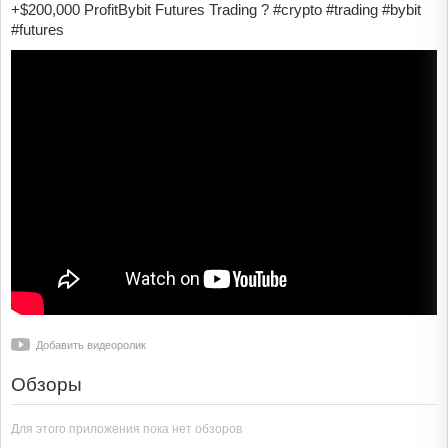
+$200,000 ProfitBybit Futures Trading ? #crypto #trading #bybit
#futures
Добавить видеоролик
Обзоры
Для этого приложения пока нет обзоров