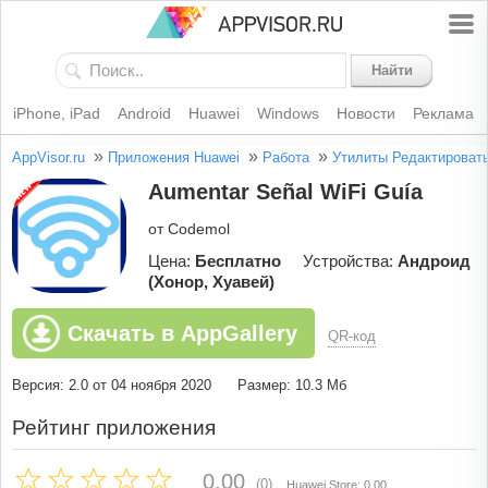
Найти
iPhone, iPad
Android
Huawei
Windows
Новости
Реклама
»
»
»
AppVisor.ru
Приложения Huawei
Работа
Утилиты
Редактироват
Aumentar Señal WiFi Guía
от Codemol
Цена:
Бесплатно
Устройства:
Андроид
(Хонор, Хуавей)
Скачать в AppGallery
QR-код
Версия: 2.0 от 04 ноября 2020
Размер: 10.3 Мб
Рейтинг приложения
0.00
(0)
Huawei Store: 0.00