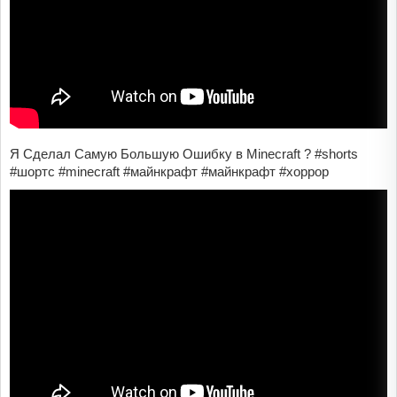
Я Сделал Самую Большую Ошибку в Minecraft ? #shorts
#шортс #minecraft #майнкрафт #майнкрафт #хоррор