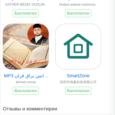
GATHER MEDİA YAZILIM..
khaled waleed mohmma..
Бесплатно
Бесплатно
MP3 انس براق قرآن ..
SmartZone
ahmed omran
深圳市海曼科技有限公司
Бесплатно
Бесплатно
Отзывы и комментирии