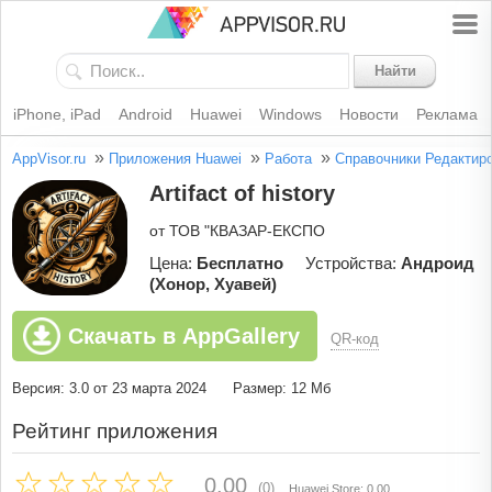
Найти
iPhone, iPad
Android
Huawei
Windows
Новости
Реклама
»
»
»
AppVisor.ru
Приложения Huawei
Работа
Справочники
Редактир
Artifact of history
от ТОВ "КВАЗАР-ЕКСПО
Цена:
Бесплатно
Устройства:
Андроид
(Хонор, Хуавей)
Скачать в AppGallery
QR-код
Версия: 3.0 от 23 марта 2024
Размер: 12 Мб
Рейтинг приложения
0.00
(0)
Huawei Store: 0.00