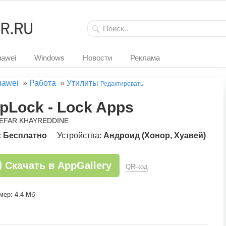
awei
Windows
Новости
Реклама
uawei
»
Работа
»
Утилиты
Редактировать
pLock - Lock Apps
HEFAR KHAYREDDINE
:
Бесплатно
Устройства:
Андроид (Хонор, Хуавей)
Скачать в AppGallery
QR-код
мер: 4.4 Мб