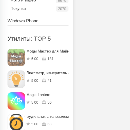
Фото и видео
9870
Покупки
2070
Windows Phone
Утилиты: TOP 5
Моды Мастер для Майнкрафт ПЕ
5.00
181
Люксметр, измеритель освещенности
5.00
41
Magic Lantern
5.00
50
Будильник с головоломкой
5.00
63