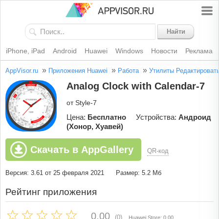
Найти
iPhone, iPad
Android
Huawei
Windows
Новости
Реклама
»
»
»
AppVisor.ru
Приложения Huawei
Работа
Утилиты
Редактироват
Analog Clock with Calendar-7
от Style-7
Цена:
Бесплатно
Устройства:
Андроид
(Хонор, Хуавей)
Скачать в AppGallery
QR-код
Версия: 3.61 от 25 февраля 2021
Размер: 5.2 Мб
Рейтинг приложения
0.00
(0)
Huawei Store: 0.00