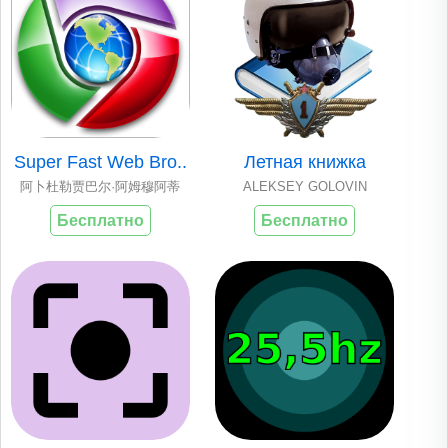
Super Fast Web Bro..
Летная книжка
阿卜杜勒贾巴尔·阿姆穆阿蒂
ALEKSEY GOLOVIN
Бесплатно
Бесплатно