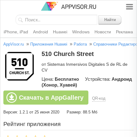
Найти
iPhone, iPad
Android
Huawei
Windows
Новости
Реклама
»
»
»
AppVisor.ru
Приложения Huawei
Работа
Справочники
Редактир
510 Church Street
от Sistemas Inmersivos Digitales S de RL de
CV
Цена:
Бесплатно
Устройства:
Андроид
(Хонор, Хуавей)
Скачать в AppGallery
QR-код
Версия: 1.2.1 от 25 июня 2020
Размер: 88.5 Мб
Рейтинг приложения