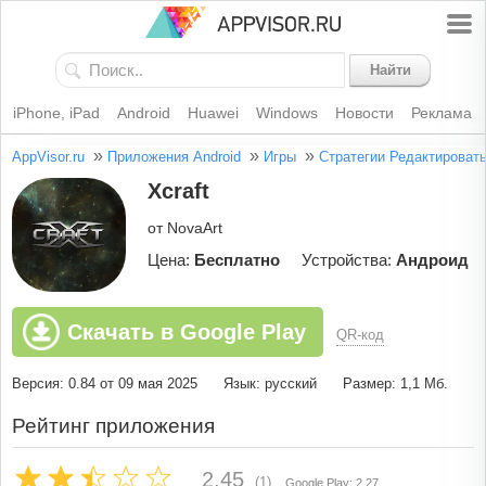
Найти
iPhone, iPad
Android
Huawei
Windows
Новости
Реклама
»
»
»
AppVisor.ru
Приложения Android
Игры
Стратегии
Редактироват
Xcraft
от NovaArt
Цена:
Бесплатно
Устройства:
Андроид
Скачать в Google Play
QR-код
Версия: 0.84 от 09 мая 2025
Язык: русский
Размер: 1,1 Мб.
Рейтинг приложения
2.45
(1)
Google Play: 2.27