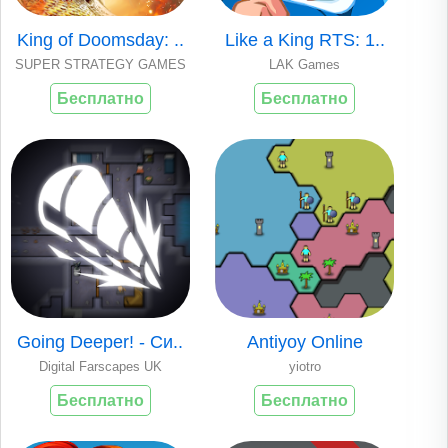
King of Doomsday: ..
Like a King RTS: 1..
SUPER STRATEGY GAMES
LAK Games
Бесплатно
Бесплатно
Going Deeper! - Си..
Antiyoy Online
Digital Farscapes UK
yiotro
Бесплатно
Бесплатно