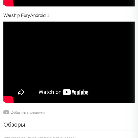
Warship FuryAndroid 1
Добавить видеоролик
Обзоры