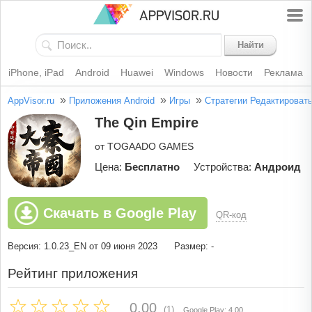
Найти
iPhone, iPad
Android
Huawei
Windows
Новости
Реклама
»
»
»
AppVisor.ru
Приложения Android
Игры
Стратегии
Редактироват
The Qin Empire
от TOGAADO GAMES
Цена:
Бесплатно
Устройства:
Андроид
Скачать в Google Play
QR-код
Версия: 1.0.23_EN от 09 июня 2023
Размер: -
Рейтинг приложения
0.00
(1)
Google Play: 4.00