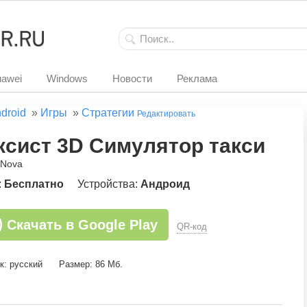
awei
Windows
Новости
Реклама
droid
»
Игры
»
Стратегии
Редактировать
ксист 3D Симулятор такси
yNova
:
Бесплатно
Устройства:
Андроид
Скачать в Google Play
QR-код
к: русский
Размер: 86 Мб.