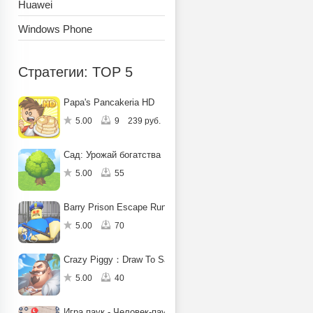
Huawei
Windows Phone
Стратегии: TOP 5
Papa's Pancakeria HD
5.00
9
239 руб.
Сад: Урожай богатства
5.00
55
Barry Prison Escape Run Obby
5.00
70
Crazy Piggy：Draw To Save
5.00
40
Игра паук - Человек-паук-герой