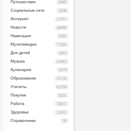
Путешествия
8343
Социальные сети
2238
Интернет
17471
Новости
16990
Навигация
6351
Мультимедиа
77261
Для детей
1043
Музыка
22463
Кулинария
4279
Образование
37176
Утилиты
61259
Покупки
8101
Работа
79072
Здоровье
12415
Справочники
29