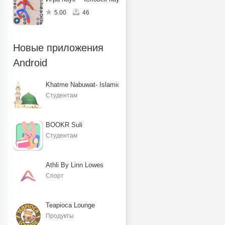
5.00
46
Новые приложения
Android
Khatme Nabuwat- Islamic Books
Студентам
BOOKR Suli
Студентам
Athli By Linn Lowes
Спорт
Teapioca Lounge
Продукты