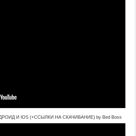
ДРОИД И IOS (+ССЫЛКИ НА СКАЧИВАНИЕ) by Bed Boss