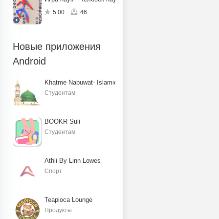
5.00
46
Новые приложения
Android
Khatme Nabuwat- Islamic Books
Студентам
BOOKR Suli
Студентам
Athli By Linn Lowes
Спорт
Teapioca Lounge
Продукты