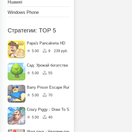
Huawei
Windows Phone
Стратегии: TOP 5
Papa's Pancakeria HD
5.00
9
239 руб.
Сад: Урожай богатства
5.00
55
Barry Prison Escape Run Obby
5.00
70
Crazy Piggy：Draw To Save
5.00
40
Игра паук - Человек-паук-герой