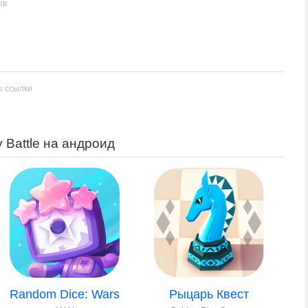
ов
ы ссылки
y Battle на андроид
Random Dice: Wars
Рыцарь Квест