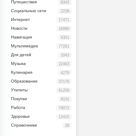
Путешествия
8343
Социальные сети
2238
Интернет
17471
Новости
16990
Навигация
6351
Мультимедиа
77261
Для детей
1043
Музыка
22463
Кулинария
4279
Образование
37176
Утилиты
61259
Покупки
8101
Работа
79072
Здоровье
12415
Справочники
29