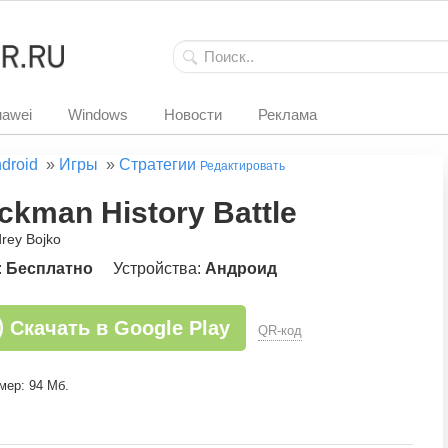
awei
Windows
Новости
Реклама
droid
»
Игры
»
Стратегии
Редактировать
ickman History Battle
rey Bojko
:
Бесплатно
Устройства:
Андроид
Скачать в Google Play
QR-код
мер: 94 Мб.