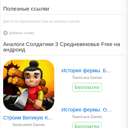
Полезные ссылки
Для этого приложения пока не указаны ссылки
Добавить ссылку
Аналоги Солдатики 3 Средневековье Free на
андроид
История фермы. Бла..
TeamLava Games
Бесплатно
История фермы. Осе..
TeamLava Games
Строим Великую Кит..
Nordcurrent Games
Бесплатно