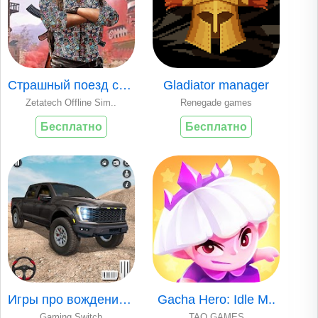
Страшный поезд стр..
Gladiator manager
Zetatech Offline Sim..
Renegade games
Бесплатно
Бесплатно
Игры про вождение ..
Gacha Hero: Idle M..
Gaming Switch
TAO GAMES