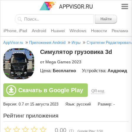
Найти
iPhone, iPad
Android
Huawei
Windows
Новости
Реклама
»
»
»
AppVisor.ru
Приложения Android
Игры
Стратегии
Редактироват
Симулятор грузовика 3d
от Mega Games 2023
Цена:
Бесплатно
Устройства:
Андроид
Скачать в Google Play
QR-код
Версия: 0.7 от 15 августа 2023
Язык: русский
Размер: -
Рейтинг приложения
0.00
(1)
Google Play: 3.50