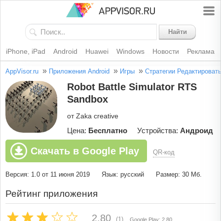
Найти
iPhone, iPad
Android
Huawei
Windows
Новости
Реклама
»
»
»
AppVisor.ru
Приложения Android
Игры
Стратегии
Редактироват
Robot Battle Simulator RTS
Sandbox
от Zaka creative
Цена:
Бесплатно
Устройства:
Андроид
Скачать в Google Play
QR-код
Версия: 1.0 от 11 июня 2019
Язык: русский
Размер: 30 Мб.
Рейтинг приложения
2.80
(1)
Google Play: 2.80