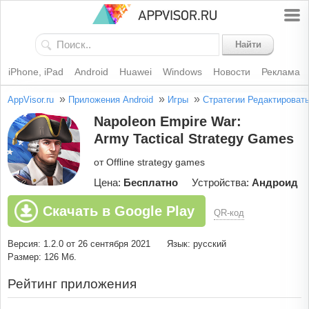
Найти
iPhone, iPad
Android
Huawei
Windows
Новости
Реклама
»
»
»
AppVisor.ru
Приложения Android
Игры
Стратегии
Редактироват
Napoleon Empire War:
Army Tactical Strategy Games
от Offline strategy games
Цена:
Бесплатно
Устройства:
Андроид
Скачать в Google Play
QR-код
Версия: 1.2.0 от 26 сентября 2021
Язык: русский
Размер: 126 Мб.
Рейтинг приложения